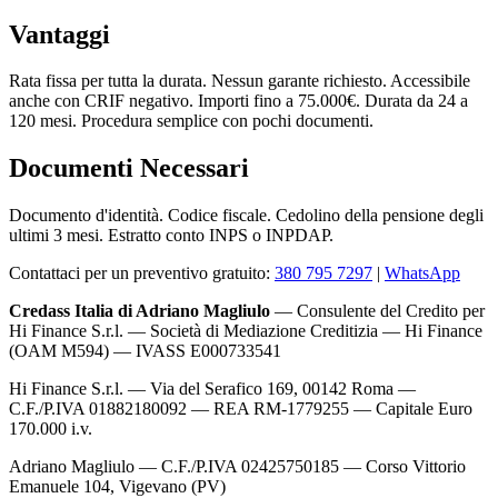
Vantaggi
Rata fissa per tutta la durata. Nessun garante richiesto. Accessibile
anche con CRIF negativo. Importi fino a 75.000€. Durata da 24 a
120 mesi. Procedura semplice con pochi documenti.
Documenti Necessari
Documento d'identità. Codice fiscale. Cedolino della pensione degli
ultimi 3 mesi. Estratto conto INPS o INPDAP.
Contattaci per un preventivo gratuito:
380 795 7297
|
WhatsApp
Credass Italia di Adriano Magliulo
— Consulente del Credito per
Hi Finance S.r.l. — Società di Mediazione Creditizia — Hi Finance
(OAM M594) — IVASS E000733541
Hi Finance S.r.l. — Via del Serafico 169, 00142 Roma —
C.F./P.IVA 01882180092 — REA RM-1779255 — Capitale Euro
170.000 i.v.
Adriano Magliulo — C.F./P.IVA 02425750185 — Corso Vittorio
Emanuele 104, Vigevano (PV)