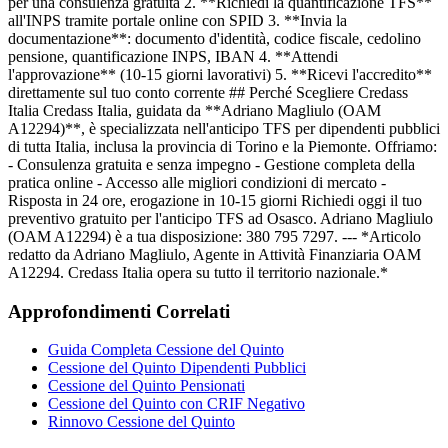
per una consulenza gratuita 2. **Richiedi la quantificazione TFS**
all'INPS tramite portale online con SPID 3. **Invia la
documentazione**: documento d'identità, codice fiscale, cedolino
pensione, quantificazione INPS, IBAN 4. **Attendi
l'approvazione** (10-15 giorni lavorativi) 5. **Ricevi l'accredito**
direttamente sul tuo conto corrente ## Perché Scegliere Credass
Italia Credass Italia, guidata da **Adriano Magliulo (OAM
A12294)**, è specializzata nell'anticipo TFS per dipendenti pubblici
di tutta Italia, inclusa la provincia di Torino e la Piemonte. Offriamo:
- Consulenza gratuita e senza impegno - Gestione completa della
pratica online - Accesso alle migliori condizioni di mercato -
Risposta in 24 ore, erogazione in 10-15 giorni Richiedi oggi il tuo
preventivo gratuito per l'anticipo TFS ad Osasco. Adriano Magliulo
(OAM A12294) è a tua disposizione: 380 795 7297. --- *Articolo
redatto da Adriano Magliulo, Agente in Attività Finanziaria OAM
A12294. Credass Italia opera su tutto il territorio nazionale.*
Approfondimenti Correlati
Guida Completa Cessione del Quinto
Cessione del Quinto Dipendenti Pubblici
Cessione del Quinto Pensionati
Cessione del Quinto con CRIF Negativo
Rinnovo Cessione del Quinto