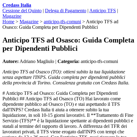
Credass Italia
Cessione del Quinto
|
Delega di Pagamento
|
Anticipo TFS
|
Magazine
Home
>
Magazine
>
anticipo-tfs-comuni
>
Anticipo TFS ad
Osasco: Guida Completa per Dipendenti Pubblici
Anticipo TFS ad Osasco: Guida Completa
per Dipendenti Pubblici
Autore:
Adriano Magliulo |
Categoria:
anticipo-tfs-comuni
Anticipo TFS ad Osasco (TO): ottieni subito la tua liquidazione
senza aspettare l'INPS. Guida completa per dipendenti pubblici
della provincia di Torino. Consulenza gratuita con Credass Italia.
# Anticipo TFS ad Osasco: Guida Completa per Dipendenti
Pubblici ## Anticipo TFS ad Osasco (TO) Hai lavorato come
dipendente pubblico ad Osasco (TO) e stai aspettando il TFS
dall'INPS? Credass Italia ti aiuta a ottenere subito la tua
liquidazione, in soli 10-15 giorni lavorativi. Il **Trattamento di Fine
Servizio (TFS)** è la liquidazione spettante ai dipendenti pubblici e
statali al termine del rapporto di lavoro. A differenza del TFR dei
lavoratori privati, il TFS viene erogato dall'INPS con tempi che