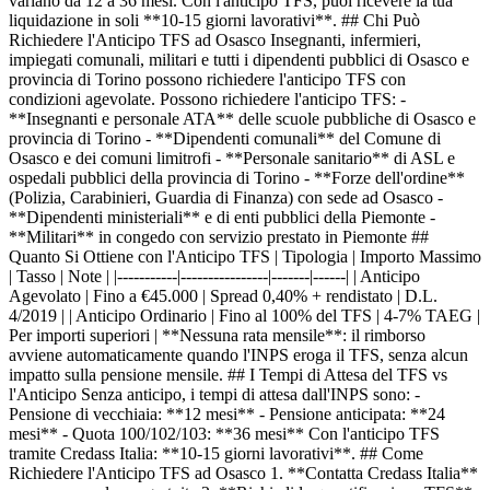
variano da 12 a 36 mesi. Con l'anticipo TFS, puoi ricevere la tua
liquidazione in soli **10-15 giorni lavorativi**. ## Chi Può
Richiedere l'Anticipo TFS ad Osasco Insegnanti, infermieri,
impiegati comunali, militari e tutti i dipendenti pubblici di Osasco e
provincia di Torino possono richiedere l'anticipo TFS con
condizioni agevolate. Possono richiedere l'anticipo TFS: -
**Insegnanti e personale ATA** delle scuole pubbliche di Osasco e
provincia di Torino - **Dipendenti comunali** del Comune di
Osasco e dei comuni limitrofi - **Personale sanitario** di ASL e
ospedali pubblici della provincia di Torino - **Forze dell'ordine**
(Polizia, Carabinieri, Guardia di Finanza) con sede ad Osasco -
**Dipendenti ministeriali** e di enti pubblici della Piemonte -
**Militari** in congedo con servizio prestato in Piemonte ##
Quanto Si Ottiene con l'Anticipo TFS | Tipologia | Importo Massimo
| Tasso | Note | |-----------|----------------|-------|------| | Anticipo
Agevolato | Fino a €45.000 | Spread 0,40% + rendistato | D.L.
4/2019 | | Anticipo Ordinario | Fino al 100% del TFS | 4-7% TAEG |
Per importi superiori | **Nessuna rata mensile**: il rimborso
avviene automaticamente quando l'INPS eroga il TFS, senza alcun
impatto sulla pensione mensile. ## I Tempi di Attesa del TFS vs
l'Anticipo Senza anticipo, i tempi di attesa dall'INPS sono: -
Pensione di vecchiaia: **12 mesi** - Pensione anticipata: **24
mesi** - Quota 100/102/103: **36 mesi** Con l'anticipo TFS
tramite Credass Italia: **10-15 giorni lavorativi**. ## Come
Richiedere l'Anticipo TFS ad Osasco 1. **Contatta Credass Italia**