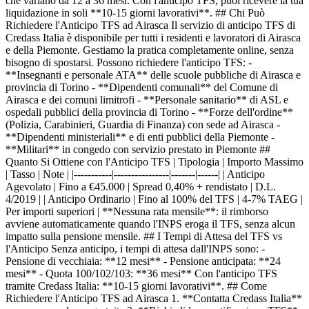
che variano da 12 a 36 mesi. Con l'anticipo TFS, puoi ricevere la tua
liquidazione in soli **10-15 giorni lavorativi**. ## Chi Può
Richiedere l'Anticipo TFS ad Airasca Il servizio di anticipo TFS di
Credass Italia è disponibile per tutti i residenti e lavoratori di Airasca
e della Piemonte. Gestiamo la pratica completamente online, senza
bisogno di spostarsi. Possono richiedere l'anticipo TFS: -
**Insegnanti e personale ATA** delle scuole pubbliche di Airasca e
provincia di Torino - **Dipendenti comunali** del Comune di
Airasca e dei comuni limitrofi - **Personale sanitario** di ASL e
ospedali pubblici della provincia di Torino - **Forze dell'ordine**
(Polizia, Carabinieri, Guardia di Finanza) con sede ad Airasca -
**Dipendenti ministeriali** e di enti pubblici della Piemonte -
**Militari** in congedo con servizio prestato in Piemonte ##
Quanto Si Ottiene con l'Anticipo TFS | Tipologia | Importo Massimo
| Tasso | Note | |-----------|----------------|-------|------| | Anticipo
Agevolato | Fino a €45.000 | Spread 0,40% + rendistato | D.L.
4/2019 | | Anticipo Ordinario | Fino al 100% del TFS | 4-7% TAEG |
Per importi superiori | **Nessuna rata mensile**: il rimborso
avviene automaticamente quando l'INPS eroga il TFS, senza alcun
impatto sulla pensione mensile. ## I Tempi di Attesa del TFS vs
l'Anticipo Senza anticipo, i tempi di attesa dall'INPS sono: -
Pensione di vecchiaia: **12 mesi** - Pensione anticipata: **24
mesi** - Quota 100/102/103: **36 mesi** Con l'anticipo TFS
tramite Credass Italia: **10-15 giorni lavorativi**. ## Come
Richiedere l'Anticipo TFS ad Airasca 1. **Contatta Credass Italia**