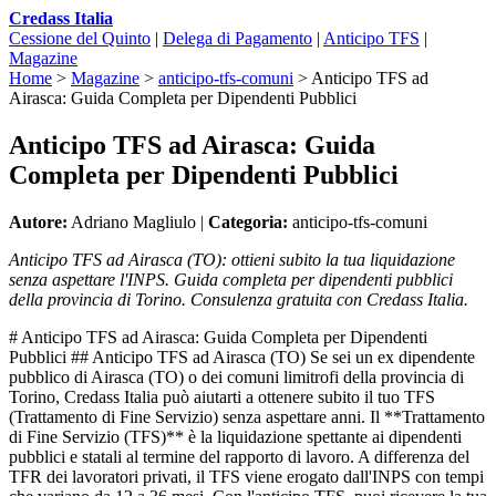
Credass Italia
Cessione del Quinto
|
Delega di Pagamento
|
Anticipo TFS
|
Magazine
Home
>
Magazine
>
anticipo-tfs-comuni
>
Anticipo TFS ad
Airasca: Guida Completa per Dipendenti Pubblici
Anticipo TFS ad Airasca: Guida
Completa per Dipendenti Pubblici
Autore:
Adriano Magliulo |
Categoria:
anticipo-tfs-comuni
Anticipo TFS ad Airasca (TO): ottieni subito la tua liquidazione
senza aspettare l'INPS. Guida completa per dipendenti pubblici
della provincia di Torino. Consulenza gratuita con Credass Italia.
# Anticipo TFS ad Airasca: Guida Completa per Dipendenti
Pubblici ## Anticipo TFS ad Airasca (TO) Se sei un ex dipendente
pubblico di Airasca (TO) o dei comuni limitrofi della provincia di
Torino, Credass Italia può aiutarti a ottenere subito il tuo TFS
(Trattamento di Fine Servizio) senza aspettare anni. Il **Trattamento
di Fine Servizio (TFS)** è la liquidazione spettante ai dipendenti
pubblici e statali al termine del rapporto di lavoro. A differenza del
TFR dei lavoratori privati, il TFS viene erogato dall'INPS con tempi