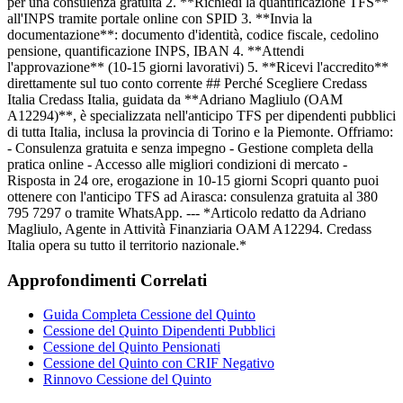
per una consulenza gratuita 2. **Richiedi la quantificazione TFS**
all'INPS tramite portale online con SPID 3. **Invia la
documentazione**: documento d'identità, codice fiscale, cedolino
pensione, quantificazione INPS, IBAN 4. **Attendi
l'approvazione** (10-15 giorni lavorativi) 5. **Ricevi l'accredito**
direttamente sul tuo conto corrente ## Perché Scegliere Credass
Italia Credass Italia, guidata da **Adriano Magliulo (OAM
A12294)**, è specializzata nell'anticipo TFS per dipendenti pubblici
di tutta Italia, inclusa la provincia di Torino e la Piemonte. Offriamo:
- Consulenza gratuita e senza impegno - Gestione completa della
pratica online - Accesso alle migliori condizioni di mercato -
Risposta in 24 ore, erogazione in 10-15 giorni Scopri quanto puoi
ottenere con l'anticipo TFS ad Airasca: consulenza gratuita al 380
795 7297 o tramite WhatsApp. --- *Articolo redatto da Adriano
Magliulo, Agente in Attività Finanziaria OAM A12294. Credass
Italia opera su tutto il territorio nazionale.*
Approfondimenti Correlati
Guida Completa Cessione del Quinto
Cessione del Quinto Dipendenti Pubblici
Cessione del Quinto Pensionati
Cessione del Quinto con CRIF Negativo
Rinnovo Cessione del Quinto