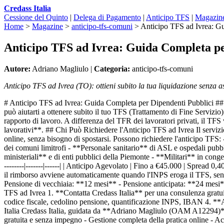
Credass Italia
Cessione del Quinto
|
Delega di Pagamento
|
Anticipo TFS
|
Magazin
Home
>
Magazine
>
anticipo-tfs-comuni
>
Anticipo TFS ad Ivrea: G
Anticipo TFS ad Ivrea: Guida Completa pe
Autore:
Adriano Magliulo |
Categoria:
anticipo-tfs-comuni
Anticipo TFS ad Ivrea (TO): ottieni subito la tua liquidazione senza 
# Anticipo TFS ad Ivrea: Guida Completa per Dipendenti Pubblici ## A
può aiutarti a ottenere subito il tuo TFS (Trattamento di Fine Servizio)
rapporto di lavoro. A differenza del TFR dei lavoratori privati, il TF
lavorativi**. ## Chi Può Richiedere l'Anticipo TFS ad Ivrea Il servizio
online, senza bisogno di spostarsi. Possono richiedere l'anticipo TFS
dei comuni limitrofi - **Personale sanitario** di ASL e ospedali pubbl
ministeriali** e di enti pubblici della Piemonte - **Militari** in conge
--------|-------|------| | Anticipo Agevolato | Fino a €45.000 | Spread
il rimborso avviene automaticamente quando l'INPS eroga il TFS, senza
Pensione di vecchiaia: **12 mesi** - Pensione anticipata: **24 mesi*
TFS ad Ivrea 1. **Contatta Credass Italia** per una consulenza gratu
codice fiscale, cedolino pensione, quantificazione INPS, IBAN 4. **At
Italia Credass Italia, guidata da **Adriano Magliulo (OAM A12294)**, è
gratuita e senza impegno - Gestione completa della pratica online - Ac