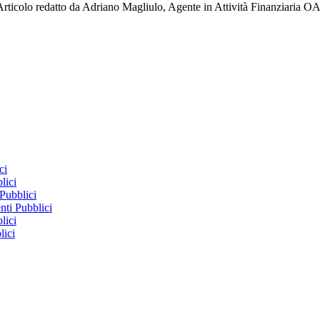
rticolo redatto da Adriano Magliulo, Agente in Attività Finanziaria OAM
ci
lici
Pubblici
ti Pubblici
lici
lici