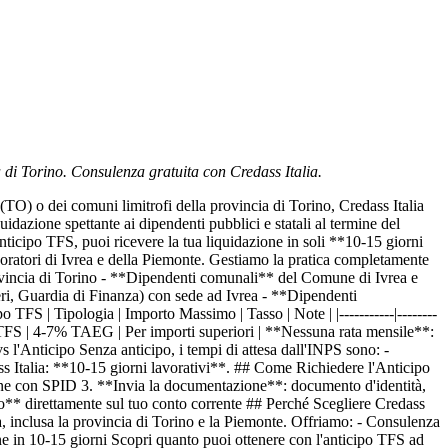
a di Torino. Consulenza gratuita con Credass Italia.
O) o dei comuni limitrofi della provincia di Torino, Credass Italia
idazione spettante ai dipendenti pubblici e statali al termine del
nticipo TFS, puoi ricevere la tua liquidazione in soli **10-15 giorni
lavoratori di Ivrea e della Piemonte. Gestiamo la pratica completamente
rovincia di Torino - **Dipendenti comunali** del Comune di Ivrea e
ieri, Guardia di Finanza) con sede ad Ivrea - **Dipendenti
TFS | Tipologia | Importo Massimo | Tasso | Note | |-----------|--------
del TFS | 4-7% TAEG | Per importi superiori | **Nessuna rata mensile**:
l'Anticipo Senza anticipo, i tempi di attesa dall'INPS sono: -
 Italia: **10-15 giorni lavorativi**. ## Come Richiedere l'Anticipo
line con SPID 3. **Invia la documentazione**: documento d'identità,
to** direttamente sul tuo conto corrente ## Perché Scegliere Credass
a, inclusa la provincia di Torino e la Piemonte. Offriamo: - Consulenza
ne in 10-15 giorni Scopri quanto puoi ottenere con l'anticipo TFS ad