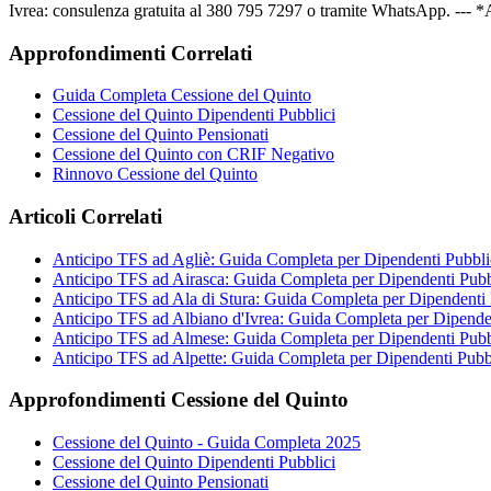
Ivrea: consulenza gratuita al 380 795 7297 o tramite WhatsApp. --- *A
Approfondimenti Correlati
Guida Completa Cessione del Quinto
Cessione del Quinto Dipendenti Pubblici
Cessione del Quinto Pensionati
Cessione del Quinto con CRIF Negativo
Rinnovo Cessione del Quinto
Articoli Correlati
Anticipo TFS ad Agliè: Guida Completa per Dipendenti Pubbli
Anticipo TFS ad Airasca: Guida Completa per Dipendenti Pubb
Anticipo TFS ad Ala di Stura: Guida Completa per Dipendenti 
Anticipo TFS ad Albiano d'Ivrea: Guida Completa per Dipenden
Anticipo TFS ad Almese: Guida Completa per Dipendenti Pubb
Anticipo TFS ad Alpette: Guida Completa per Dipendenti Pubb
Approfondimenti Cessione del Quinto
Cessione del Quinto - Guida Completa 2025
Cessione del Quinto Dipendenti Pubblici
Cessione del Quinto Pensionati