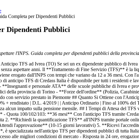
e
uida Completa per Dipendenti Pubblici
r Dipendenti Pubblici
aspettare l'INPS. Guida completa per dipendenti pubblici della provinci
nticipo TFS ad Ivrea (TO) Se sei un ex dipendente pubblico di Ivrea (T
 senza aspettare anni. Il **Trattamento di Fine Servizio (TFS)** è la liqu
S viene erogato dall'INPS con tempi che variano da 12 a 36 mesi. Con l'a
 di anticipo TFS di Credass Italia è disponibile per tutti i residenti e 
: - **Insegnanti e personale ATA** delle scuole pubbliche di Ivrea e p
ici della provincia di Torino - **Forze dell'ordine** (Polizia, Carabin
do con servizio prestato in Piemonte ## Quanto Si Ottiene con l'Anticipo 
 0,40% + rendistato | D.L. 4/2019 | | Anticipo Ordinario | Fino al 100% 
 alcun impatto sulla pensione mensile. ## I Tempi di Attesa del TFS vs 
* - Quota 100/102/103: **36 mesi** Con l'anticipo TFS tramite Credass
ita 2. **Richiedi la quantificazione TFS** all'INPS tramite portale on
tendi l'approvazione** (10-15 giorni lavorativi) 5. **Ricevi l'accredi
 specializzata nell'anticipo TFS per dipendenti pubblici di tutta Itali
cesso alle migliori condizioni di mercato - Risposta in 24 ore, erogazio