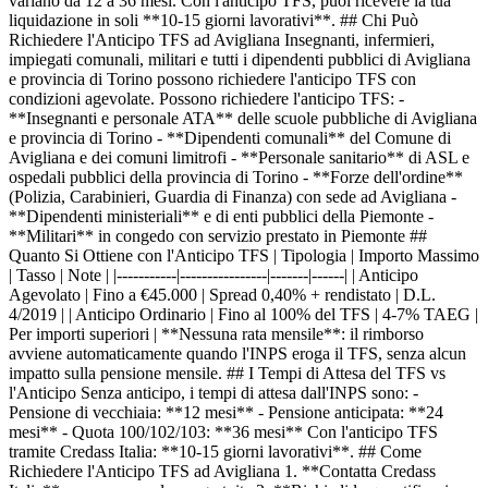
variano da 12 a 36 mesi. Con l'anticipo TFS, puoi ricevere la tua
liquidazione in soli **10-15 giorni lavorativi**. ## Chi Può
Richiedere l'Anticipo TFS ad Avigliana Insegnanti, infermieri,
impiegati comunali, militari e tutti i dipendenti pubblici di Avigliana
e provincia di Torino possono richiedere l'anticipo TFS con
condizioni agevolate. Possono richiedere l'anticipo TFS: -
**Insegnanti e personale ATA** delle scuole pubbliche di Avigliana
e provincia di Torino - **Dipendenti comunali** del Comune di
Avigliana e dei comuni limitrofi - **Personale sanitario** di ASL e
ospedali pubblici della provincia di Torino - **Forze dell'ordine**
(Polizia, Carabinieri, Guardia di Finanza) con sede ad Avigliana -
**Dipendenti ministeriali** e di enti pubblici della Piemonte -
**Militari** in congedo con servizio prestato in Piemonte ##
Quanto Si Ottiene con l'Anticipo TFS | Tipologia | Importo Massimo
| Tasso | Note | |-----------|----------------|-------|------| | Anticipo
Agevolato | Fino a €45.000 | Spread 0,40% + rendistato | D.L.
4/2019 | | Anticipo Ordinario | Fino al 100% del TFS | 4-7% TAEG |
Per importi superiori | **Nessuna rata mensile**: il rimborso
avviene automaticamente quando l'INPS eroga il TFS, senza alcun
impatto sulla pensione mensile. ## I Tempi di Attesa del TFS vs
l'Anticipo Senza anticipo, i tempi di attesa dall'INPS sono: -
Pensione di vecchiaia: **12 mesi** - Pensione anticipata: **24
mesi** - Quota 100/102/103: **36 mesi** Con l'anticipo TFS
tramite Credass Italia: **10-15 giorni lavorativi**. ## Come
Richiedere l'Anticipo TFS ad Avigliana 1. **Contatta Credass