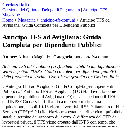
Credass Italia
Cessione del Quinto
|
Delega di Pagamento
|
Anticipo TFS
|
Magazine
Home
>
Magazine
>
anticipo-tfs-comuni
>
Anticipo TFS ad
Avigliana: Guida Completa per Dipendenti Pubblici
Anticipo TFS ad Avigliana: Guida
Completa per Dipendenti Pubblici
Autore:
Adriano Magliulo |
Categoria:
anticipo-tfs-comuni
Anticipo TFS ad Avigliana (TO): ottieni subito la tua liquidazione
senza aspettare l'INPS. Guida completa per dipendenti pubblici
della provincia di Torino. Consulenza gratuita con Credass Italia.
# Anticipo TFS ad Avigliana: Guida Completa per Dipendenti
Pubblici ## Anticipo TFS ad Avigliana (TO) Hai lavorato come
dipendente pubblico ad Avigliana (TO) e stai aspettando il TFS
dall'INPS? Credass Italia ti aiuta a ottenere subito la tua
liquidazione, in soli 10-15 giorni lavorativi. Il **Trattamento di Fine
Servizio (TFS)** è la liquidazione spettante ai dipendenti pubblici e
statali al termine del rapporto di lavoro. A differenza del TFR dei
lavoratori privati, il TFS viene erogato dall'INPS con tempi che