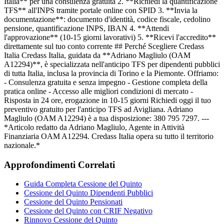
Italia** per una consulenza gratuita 2. **Richiedi la quantificazione
TFS** all'INPS tramite portale online con SPID 3. **Invia la
documentazione**: documento d'identità, codice fiscale, cedolino
pensione, quantificazione INPS, IBAN 4. **Attendi
l'approvazione** (10-15 giorni lavorativi) 5. **Ricevi l'accredito**
direttamente sul tuo conto corrente ## Perché Scegliere Credass
Italia Credass Italia, guidata da **Adriano Magliulo (OAM
A12294)**, è specializzata nell'anticipo TFS per dipendenti pubblici
di tutta Italia, inclusa la provincia di Torino e la Piemonte. Offriamo:
- Consulenza gratuita e senza impegno - Gestione completa della
pratica online - Accesso alle migliori condizioni di mercato -
Risposta in 24 ore, erogazione in 10-15 giorni Richiedi oggi il tuo
preventivo gratuito per l'anticipo TFS ad Avigliana. Adriano
Magliulo (OAM A12294) è a tua disposizione: 380 795 7297. ---
*Articolo redatto da Adriano Magliulo, Agente in Attività
Finanziaria OAM A12294. Credass Italia opera su tutto il territorio
nazionale.*
Approfondimenti Correlati
Guida Completa Cessione del Quinto
Cessione del Quinto Dipendenti Pubblici
Cessione del Quinto Pensionati
Cessione del Quinto con CRIF Negativo
Rinnovo Cessione del Quinto