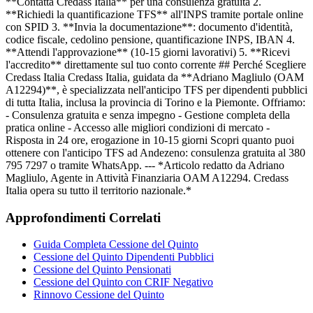
**Contatta Credass Italia** per una consulenza gratuita 2.
**Richiedi la quantificazione TFS** all'INPS tramite portale online
con SPID 3. **Invia la documentazione**: documento d'identità,
codice fiscale, cedolino pensione, quantificazione INPS, IBAN 4.
**Attendi l'approvazione** (10-15 giorni lavorativi) 5. **Ricevi
l'accredito** direttamente sul tuo conto corrente ## Perché Scegliere
Credass Italia Credass Italia, guidata da **Adriano Magliulo (OAM
A12294)**, è specializzata nell'anticipo TFS per dipendenti pubblici
di tutta Italia, inclusa la provincia di Torino e la Piemonte. Offriamo:
- Consulenza gratuita e senza impegno - Gestione completa della
pratica online - Accesso alle migliori condizioni di mercato -
Risposta in 24 ore, erogazione in 10-15 giorni Scopri quanto puoi
ottenere con l'anticipo TFS ad Andezeno: consulenza gratuita al 380
795 7297 o tramite WhatsApp. --- *Articolo redatto da Adriano
Magliulo, Agente in Attività Finanziaria OAM A12294. Credass
Italia opera su tutto il territorio nazionale.*
Approfondimenti Correlati
Guida Completa Cessione del Quinto
Cessione del Quinto Dipendenti Pubblici
Cessione del Quinto Pensionati
Cessione del Quinto con CRIF Negativo
Rinnovo Cessione del Quinto