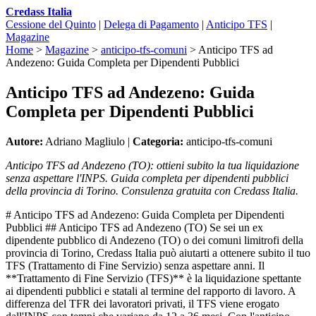
Credass Italia
Cessione del Quinto
|
Delega di Pagamento
|
Anticipo TFS
|
Magazine
Home
>
Magazine
>
anticipo-tfs-comuni
>
Anticipo TFS ad
Andezeno: Guida Completa per Dipendenti Pubblici
Anticipo TFS ad Andezeno: Guida
Completa per Dipendenti Pubblici
Autore:
Adriano Magliulo |
Categoria:
anticipo-tfs-comuni
Anticipo TFS ad Andezeno (TO): ottieni subito la tua liquidazione
senza aspettare l'INPS. Guida completa per dipendenti pubblici
della provincia di Torino. Consulenza gratuita con Credass Italia.
# Anticipo TFS ad Andezeno: Guida Completa per Dipendenti
Pubblici ## Anticipo TFS ad Andezeno (TO) Se sei un ex
dipendente pubblico di Andezeno (TO) o dei comuni limitrofi della
provincia di Torino, Credass Italia può aiutarti a ottenere subito il tuo
TFS (Trattamento di Fine Servizio) senza aspettare anni. Il
**Trattamento di Fine Servizio (TFS)** è la liquidazione spettante
ai dipendenti pubblici e statali al termine del rapporto di lavoro. A
differenza del TFR dei lavoratori privati, il TFS viene erogato