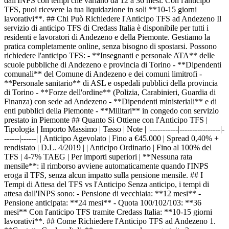
dall'INPS con tempi che variano da 12 a 36 mesi. Con l'anticipo
TFS, puoi ricevere la tua liquidazione in soli **10-15 giorni
lavorativi**. ## Chi Può Richiedere l'Anticipo TFS ad Andezeno Il
servizio di anticipo TFS di Credass Italia è disponibile per tutti i
residenti e lavoratori di Andezeno e della Piemonte. Gestiamo la
pratica completamente online, senza bisogno di spostarsi. Possono
richiedere l'anticipo TFS: - **Insegnanti e personale ATA** delle
scuole pubbliche di Andezeno e provincia di Torino - **Dipendenti
comunali** del Comune di Andezeno e dei comuni limitrofi -
**Personale sanitario** di ASL e ospedali pubblici della provincia
di Torino - **Forze dell'ordine** (Polizia, Carabinieri, Guardia di
Finanza) con sede ad Andezeno - **Dipendenti ministeriali** e di
enti pubblici della Piemonte - **Militari** in congedo con servizio
prestato in Piemonte ## Quanto Si Ottiene con l'Anticipo TFS |
Tipologia | Importo Massimo | Tasso | Note | |-----------|----------------|-
------|------| | Anticipo Agevolato | Fino a €45.000 | Spread 0,40% +
rendistato | D.L. 4/2019 | | Anticipo Ordinario | Fino al 100% del
TFS | 4-7% TAEG | Per importi superiori | **Nessuna rata
mensile**: il rimborso avviene automaticamente quando l'INPS
eroga il TFS, senza alcun impatto sulla pensione mensile. ## I
Tempi di Attesa del TFS vs l'Anticipo Senza anticipo, i tempi di
attesa dall'INPS sono: - Pensione di vecchiaia: **12 mesi** -
Pensione anticipata: **24 mesi** - Quota 100/102/103: **36
mesi** Con l'anticipo TFS tramite Credass Italia: **10-15 giorni
lavorativi**. ## Come Richiedere l'Anticipo TFS ad Andezeno 1.