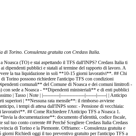
ia di Torino. Consulenza gratuita con Credass Italia.
oasca (TO) e stai aspettando il TFS dall'INPS? Credass Italia ti
ai dipendenti pubblici e statali al termine del rapporto di lavoro. A
vere la tua liquidazione in soli **10-15 giorni lavorativi**. ## Chi
a di Torino possono richiedere l'anticipo TFS con condizioni
*Dipendenti comunali** del Comune di Noasca e dei comuni limitrofi -
) con sede a Noasca - **Dipendenti ministeriali** e di enti pubblici
asso | Note | |-----------|----------------|-------|------| | Anticipo
ti superiori | **Nessuna rata mensile**: il rimborso avviene
icipo, i tempi di attesa dall'INPS sono: - Pensione di vecchiaia:
i lavorativi**. ## Come Richiedere l'Anticipo TFS a Noasca 1.
**Invia la documentazione**: documento d'identità, codice fiscale,
e sul tuo conto corrente ## Perché Scegliere Credass Italia Credass
rovincia di Torino e la Piemonte. Offriamo: - Consulenza gratuita e
giorni Richiedi oggi il tuo preventivo gratuito per l'anticipo TFS a