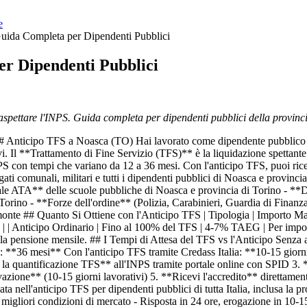
e
uida Completa per Dipendenti Pubblici
r Dipendenti Pubblici
aspettare l'INPS. Guida completa per dipendenti pubblici della provinc
 Anticipo TFS a Noasca (TO) Hai lavorato come dipendente pubblico a N
ivi. Il **Trattamento di Fine Servizio (TFS)** è la liquidazione spettante 
NPS con tempi che variano da 12 a 36 mesi. Con l'anticipo TFS, puoi rice
ti comunali, militari e tutti i dipendenti pubblici di Noasca e provinci
nale ATA** delle scuole pubbliche di Noasca e provincia di Torino - *
Torino - **Forze dell'ordine** (Polizia, Carabinieri, Guardia di Finanza
e ## Quanto Si Ottiene con l'Anticipo TFS | Tipologia | Importo Massimo | T
 | | Anticipo Ordinario | Fino al 100% del TFS | 4-7% TAEG | Per impor
 pensione mensile. ## I Tempi di Attesa del TFS vs l'Anticipo Senza ant
 **36 mesi** Con l'anticipo TFS tramite Credass Italia: **10-15 giorn
 la quantificazione TFS** all'INPS tramite portale online con SPID 3. 
ione** (10-15 giorni lavorativi) 5. **Ricevi l'accredito** direttament
nell'anticipo TFS per dipendenti pubblici di tutta Italia, inclusa la p
migliori condizioni di mercato - Risposta in 24 ore, erogazione in 10-15 