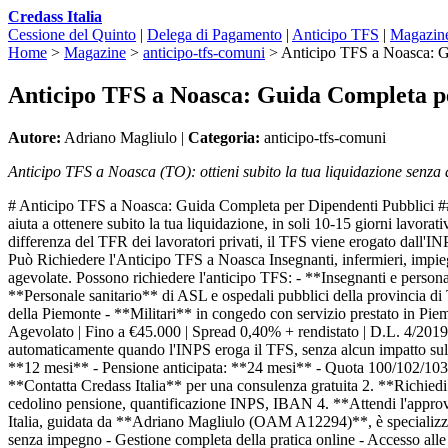
Credass Italia
Cessione del Quinto
|
Delega di Pagamento
|
Anticipo TFS
|
Magazin
Home
>
Magazine
>
anticipo-tfs-comuni
>
Anticipo TFS a Noasca: G
Anticipo TFS a Noasca: Guida Completa pe
Autore:
Adriano Magliulo |
Categoria:
anticipo-tfs-comuni
Anticipo TFS a Noasca (TO): ottieni subito la tua liquidazione senza 
# Anticipo TFS a Noasca: Guida Completa per Dipendenti Pubblici ##
aiuta a ottenere subito la tua liquidazione, in soli 10-15 giorni lavorat
differenza del TFR dei lavoratori privati, il TFS viene erogato dall'I
Può Richiedere l'Anticipo TFS a Noasca Insegnanti, infermieri, impiega
agevolate. Possono richiedere l'anticipo TFS: - **Insegnanti e perso
**Personale sanitario** di ASL e ospedali pubblici della provincia di 
della Piemonte - **Militari** in congedo con servizio prestato in Piemont
Agevolato | Fino a €45.000 | Spread 0,40% + rendistato | D.L. 4/2019
automaticamente quando l'INPS eroga il TFS, senza alcun impatto sulla
**12 mesi** - Pensione anticipata: **24 mesi** - Quota 100/102/103:
**Contatta Credass Italia** per una consulenza gratuita 2. **Richiedi
cedolino pensione, quantificazione INPS, IBAN 4. **Attendi l'approvaz
Italia, guidata da **Adriano Magliulo (OAM A12294)**, è specializzata 
senza impegno - Gestione completa della pratica online - Accesso alle 