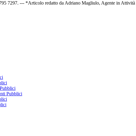
7297. --- *Articolo redatto da Adriano Magliulo, Agente in Attività F
ci
lici
Pubblici
ti Pubblici
lici
lici