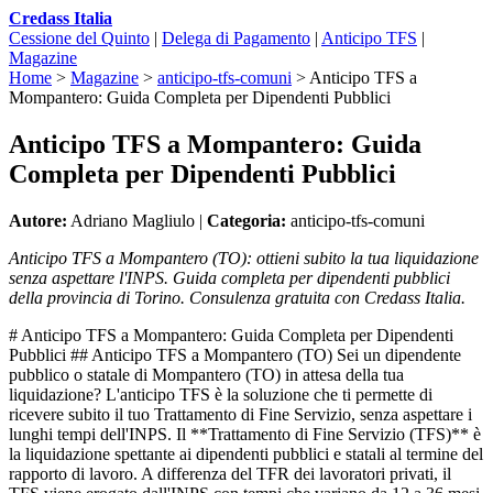
Credass Italia
Cessione del Quinto
|
Delega di Pagamento
|
Anticipo TFS
|
Magazine
Home
>
Magazine
>
anticipo-tfs-comuni
>
Anticipo TFS a
Mompantero: Guida Completa per Dipendenti Pubblici
Anticipo TFS a Mompantero: Guida
Completa per Dipendenti Pubblici
Autore:
Adriano Magliulo |
Categoria:
anticipo-tfs-comuni
Anticipo TFS a Mompantero (TO): ottieni subito la tua liquidazione
senza aspettare l'INPS. Guida completa per dipendenti pubblici
della provincia di Torino. Consulenza gratuita con Credass Italia.
# Anticipo TFS a Mompantero: Guida Completa per Dipendenti
Pubblici ## Anticipo TFS a Mompantero (TO) Sei un dipendente
pubblico o statale di Mompantero (TO) in attesa della tua
liquidazione? L'anticipo TFS è la soluzione che ti permette di
ricevere subito il tuo Trattamento di Fine Servizio, senza aspettare i
lunghi tempi dell'INPS. Il **Trattamento di Fine Servizio (TFS)** è
la liquidazione spettante ai dipendenti pubblici e statali al termine del
rapporto di lavoro. A differenza del TFR dei lavoratori privati, il