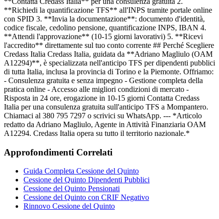
**Contatta Credass Italia** per una consulenza gratuita 2.
**Richiedi la quantificazione TFS** all'INPS tramite portale online
con SPID 3. **Invia la documentazione**: documento d'identità,
codice fiscale, cedolino pensione, quantificazione INPS, IBAN 4.
**Attendi l'approvazione** (10-15 giorni lavorativi) 5. **Ricevi
l'accredito** direttamente sul tuo conto corrente ## Perché Scegliere
Credass Italia Credass Italia, guidata da **Adriano Magliulo (OAM
A12294)**, è specializzata nell'anticipo TFS per dipendenti pubblici
di tutta Italia, inclusa la provincia di Torino e la Piemonte. Offriamo:
- Consulenza gratuita e senza impegno - Gestione completa della
pratica online - Accesso alle migliori condizioni di mercato -
Risposta in 24 ore, erogazione in 10-15 giorni Contatta Credass
Italia per una consulenza gratuita sull'anticipo TFS a Mompantero.
Chiamaci al 380 795 7297 o scrivici su WhatsApp. --- *Articolo
redatto da Adriano Magliulo, Agente in Attività Finanziaria OAM
A12294. Credass Italia opera su tutto il territorio nazionale.*
Approfondimenti Correlati
Guida Completa Cessione del Quinto
Cessione del Quinto Dipendenti Pubblici
Cessione del Quinto Pensionati
Cessione del Quinto con CRIF Negativo
Rinnovo Cessione del Quinto