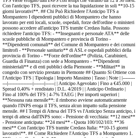
TFS viene erogato dall'INPS con tempi che variano da 12 a 36 mesi.
Con l'anticipo TFS, puoi ricevere la tua liquidazione in soli **10-15
giorni lavorativi**. ## Chi Può Richiedere l'Anticipo TFS a
Mompantero I dipendenti pubblici di Mompantero che hanno
lavorato per enti locali, scuole, ospedali, forze dell'ordine o ministeri
possono accedere all'anticipo TFS tramite Credass Italia. Possono
richiedere l'anticipo TFS: - **Insegnanti e personale ATA** delle
scuole pubbliche di Mompantero e provincia di Torino -
**Dipendenti comunali** del Comune di Mompantero e dei comuni
limitrofi - **Personale sanitario** di ASL e ospedali pubblici della
provincia di Torino - **Forze dell'ordine** (Polizia, Carabinieri,
Guardia di Finanza) con sede a Mompantero - **Dipendenti
ministeriali** e di enti pubblici della Piemonte - **Militari** in
congedo con servizio prestato in Piemonte ## Quanto Si Ottiene con
l'Anticipo TFS | Tipologia | Importo Massimo | Tasso | Note | |--------
---|----------------|-------|------| | Anticipo Agevolato | Fino a €45.000 |
Spread 0,40% + rendistato | D.L. 4/2019 | | Anticipo Ordinario |
Fino al 100% del TFS | 4-7% TAEG | Per importi superiori |
**Nessuna rata mensile**: il rimborso avviene automaticamente
quando l'INPS eroga il TFS, senza alcun impatto sulla pensione
mensile. ## I Tempi di Attesa del TFS vs l'Anticipo Senza anticipo, i
tempi di attesa dall'INPS sono: - Pensione di vecchiaia: **12 mesi**
- Pensione anticipata: **24 mesi** - Quota 100/102/103: **36
mesi** Con l'anticipo TFS tramite Credass Italia: **10-15 giorni
lavorativi**. ## Come Richiedere l'Anticipo TFS a Mompantero 1.