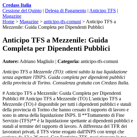
Credass Italia
Cessione del Quinto
|
Delega di Pagamento
|
Anticipo TFS
|
Magazine
Home
>
Magazine
>
anticipo-tfs-comuni
>
Anticipo TFS a
Mezzenile: Guida Completa per Dipendenti Pubblici
Anticipo TFS a Mezzenile: Guida
Completa per Dipendenti Pubblici
Autore:
Adriano Magliulo |
Categoria:
anticipo-tfs-comuni
Anticipo TFS a Mezzenile (TO): ottieni subito la tua liquidazione
senza aspettare l'INPS. Guida completa per dipendenti pubblici
della provincia di Torino. Consulenza gratuita con Credass Italia.
# Anticipo TFS a Mezzenile: Guida Completa per Dipendenti
Pubblici ## Anticipo TFS a Mezzenile (TO) L'anticipo TFS a
Mezzenile (TO) è disponibile per tutti i dipendenti pubblici e statali
della provincia di Torino che hanno cessato il rapporto di lavoro e
sono in attesa della liquidazione INPS. Il **Trattamento di Fine
Servizio (TFS)** è la liquidazione spettante ai dipendenti pubblici e
statali al termine del rapporto di lavoro. A differenza del TFR dei
lavoratori privati, il TFS viene erogato dall'INPS con tempi che