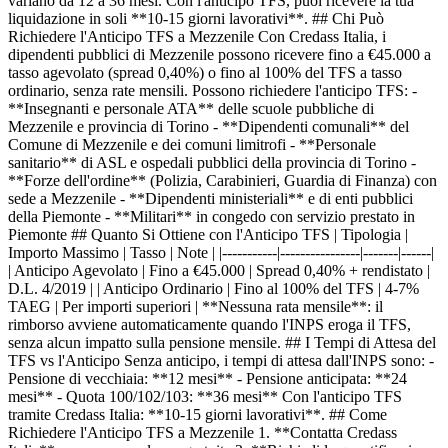
variano da 12 a 36 mesi. Con l'anticipo TFS, puoi ricevere la tua
liquidazione in soli **10-15 giorni lavorativi**. ## Chi Può
Richiedere l'Anticipo TFS a Mezzenile Con Credass Italia, i
dipendenti pubblici di Mezzenile possono ricevere fino a €45.000 a
tasso agevolato (spread 0,40%) o fino al 100% del TFS a tasso
ordinario, senza rate mensili. Possono richiedere l'anticipo TFS: -
**Insegnanti e personale ATA** delle scuole pubbliche di
Mezzenile e provincia di Torino - **Dipendenti comunali** del
Comune di Mezzenile e dei comuni limitrofi - **Personale
sanitario** di ASL e ospedali pubblici della provincia di Torino -
**Forze dell'ordine** (Polizia, Carabinieri, Guardia di Finanza) con
sede a Mezzenile - **Dipendenti ministeriali** e di enti pubblici
della Piemonte - **Militari** in congedo con servizio prestato in
Piemonte ## Quanto Si Ottiene con l'Anticipo TFS | Tipologia |
Importo Massimo | Tasso | Note | |-----------|----------------|-------|------|
| Anticipo Agevolato | Fino a €45.000 | Spread 0,40% + rendistato |
D.L. 4/2019 | | Anticipo Ordinario | Fino al 100% del TFS | 4-7%
TAEG | Per importi superiori | **Nessuna rata mensile**: il
rimborso avviene automaticamente quando l'INPS eroga il TFS,
senza alcun impatto sulla pensione mensile. ## I Tempi di Attesa del
TFS vs l'Anticipo Senza anticipo, i tempi di attesa dall'INPS sono: -
Pensione di vecchiaia: **12 mesi** - Pensione anticipata: **24
mesi** - Quota 100/102/103: **36 mesi** Con l'anticipo TFS
tramite Credass Italia: **10-15 giorni lavorativi**. ## Come
Richiedere l'Anticipo TFS a Mezzenile 1. **Contatta Credass