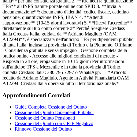
Italia** per una consulenza gratuita 2. **Richiedi la quantificazione
TFS** all'INPS tramite portale online con SPID 3. **Invia la
documentazione**: documento d'identità, codice fiscale, cedolino
pensione, quantificazione INPS, IBAN 4. **Attendi
l'approvazione** (10-15 giorni lavorativi) 5. **Ricevi l'accredito**
direttamente sul tuo conto corrente ## Perché Scegliere Credass
Italia Credass Italia, guidata da **Adriano Magliulo (OAM
A12294)**, è specializzata nell'anticipo TFS per dipendenti pubblici
di tutta Italia, inclusa la provincia di Torino e la Piemonte. Offriamo:
- Consulenza gratuita e senza impegno - Gestione completa della
pratica online - Accesso alle migliori condizioni di mercato -
Risposta in 24 ore, erogazione in 10-15 giorni Per informazioni
sull'anticipo TFS a Mezzenile e in tutta la provincia di Torino,
contatta Credass Italia: 380 795 7297 o WhatsApp. --- *Articolo
redatto da Adriano Magliulo, Agente in Attività Finanziaria OAM
A12294. Credass Italia opera su tutto il territorio nazionale.*
Approfondimenti Correlati
Guida Completa Cessione del Quinto
Cessione del Quinto Dipendenti Pubblici
Cessione del Quinto Pensionati
Cessione del Quinto con CRIF Negativo
Rinnovo Cessione del Quinto