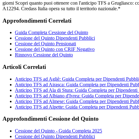
giorni Scopri quanto puoi ottenere con l'anticipo TFS a Grugliasco: 
A12294. Credass Italia opera su tutto il territorio nazionale.*
Approfondimenti Correlati
Guida Completa Cessione del Quinto
Cessione del Quinto Dipendenti Pubblici
Cessione del Quinto Pensionati
Cessione del Quinto con CRIF Negativo
Rinnovo Cessione del Quinto
Articoli Correlati
Anticipo TFS ad Agliè: Guida Completa per Dipendenti Pubbli
Anticipo TFS ad Airasca: Guida Completa per Dipendenti Pubb
Anticipo TFS ad Ala di Stura: Guida Completa per Dipendenti 
Anticipo TFS ad Albiano d'Ivrea: Guida Completa per Dipenden
Anticipo TFS ad Almese: Guida Completa per Dipendenti Pubb
Anticipo TFS ad Alpette: Guida Completa per Dipendenti Pubb
Approfondimenti Cessione del Quinto
Cessione del Quinto - Guida Completa 2025
Cessione del Quinto Dipendenti Pubblici