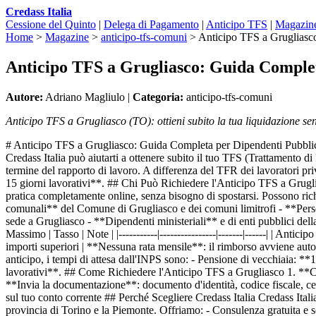
Credass Italia
Cessione del Quinto
|
Delega di Pagamento
|
Anticipo TFS
|
Magazin
Home
>
Magazine
>
anticipo-tfs-comuni
>
Anticipo TFS a Grugliasc
Anticipo TFS a Grugliasco: Guida Complet
Autore:
Adriano Magliulo |
Categoria:
anticipo-tfs-comuni
Anticipo TFS a Grugliasco (TO): ottieni subito la tua liquidazione se
# Anticipo TFS a Grugliasco: Guida Completa per Dipendenti Pubblici
Credass Italia può aiutarti a ottenere subito il tuo TFS (Trattamento di
termine del rapporto di lavoro. A differenza del TFR dei lavoratori pr
15 giorni lavorativi**. ## Chi Può Richiedere l'Anticipo TFS a Gruglias
pratica completamente online, senza bisogno di spostarsi. Possono ric
comunali** del Comune di Grugliasco e dei comuni limitrofi - **Person
sede a Grugliasco - **Dipendenti ministeriali** e di enti pubblici de
Massimo | Tasso | Note | |-----------|----------------|-------|------| |
importi superiori | **Nessuna rata mensile**: il rimborso avviene au
anticipo, i tempi di attesa dall'INPS sono: - Pensione di vecchiaia: 
lavorativi**. ## Come Richiedere l'Anticipo TFS a Grugliasco 1. **Co
**Invia la documentazione**: documento d'identità, codice fiscale, c
sul tuo conto corrente ## Perché Scegliere Credass Italia Credass Ital
provincia di Torino e la Piemonte. Offriamo: - Consulenza gratuita e s