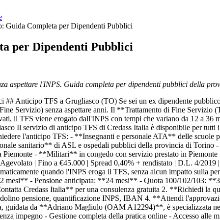
e
o: Guida Completa per Dipendenti Pubblici
a per Dipendenti Pubblici
nza aspettare l'INPS. Guida completa per dipendenti pubblici della prov
 ## Anticipo TFS a Grugliasco (TO) Se sei un ex dipendente pubblico d
 Fine Servizio) senza aspettare anni. Il **Trattamento di Fine Servizio (T
ivati, il TFS viene erogato dall'INPS con tempi che variano da 12 a 36 me
co Il servizio di anticipo TFS di Credass Italia è disponibile per tutti 
hiedere l'anticipo TFS: - **Insegnanti e personale ATA** delle scuole 
ale sanitario** di ASL e ospedali pubblici della provincia di Torino - 
lla Piemonte - **Militari** in congedo con servizio prestato in Piemonte
 Anticipo Agevolato | Fino a €45.000 | Spread 0,40% + rendistato | D.L. 4/2
tomaticamente quando l'INPS eroga il TFS, senza alcun impatto sulla pe
**12 mesi** - Pensione anticipata: **24 mesi** - Quota 100/102/103: **
ntatta Credass Italia** per una consulenza gratuita 2. **Richiedi la q
edolino pensione, quantificazione INPS, IBAN 4. **Attendi l'approvazio
ia, guidata da **Adriano Magliulo (OAM A12294)**, è specializzata nell'a
enza impegno - Gestione completa della pratica online - Accesso alle mi