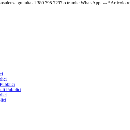
consulenza gratuita al 380 795 7297 o tramite WhatsApp. --- *Articolo 
ci
lici
Pubblici
ti Pubblici
lici
lici