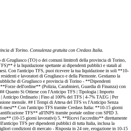
incia di Torino. Consulenza gratuita con Credass Italia.
i Grugliasco (TO) o dei comuni limitrofi della provincia di Torino,
FS)** è la liquidazione spettante ai dipendenti pubblici e statali al
si. Con l'anticipo TFS, puoi ricevere la tua liquidazione in soli **10-
i residenti e lavoratori di Grugliasco e della Piemonte. Gestiamo la
pubbliche di Grugliasco e provincia di Torino - **Dipendenti
**Forze dell'ordine** (Polizia, Carabinieri, Guardia di Finanza) con
 ## Quanto Si Ottiene con l'Anticipo TFS | Tipologia | Importo
019 | | Anticipo Ordinario | Fino al 100% del TFS | 4-7% TAEG | Per
nsione mensile. ## I Tempi di Attesa del TFS vs l'Anticipo Senza
36 mesi** Con l'anticipo TFS tramite Credass Italia: **10-15 giorni
uantificazione TFS** all'INPS tramite portale online con SPID 3.
ne** (10-15 giorni lavorativi) 5. **Ricevi l'accredito** direttamente
nticipo TFS per dipendenti pubblici di tutta Italia, inclusa la
gliori condizioni di mercato - Risposta in 24 ore, erogazione in 10-15