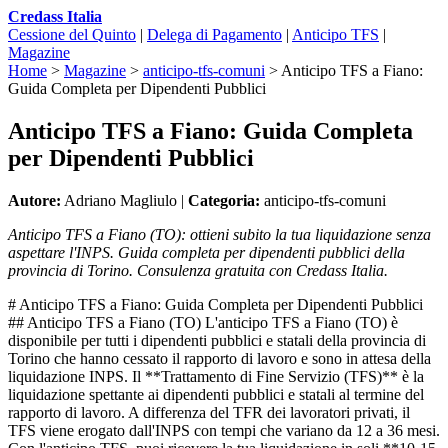
Credass Italia
Cessione del Quinto
|
Delega di Pagamento
|
Anticipo TFS
|
Magazine
Home
>
Magazine
>
anticipo-tfs-comuni
>
Anticipo TFS a Fiano:
Guida Completa per Dipendenti Pubblici
Anticipo TFS a Fiano: Guida Completa
per Dipendenti Pubblici
Autore:
Adriano Magliulo |
Categoria:
anticipo-tfs-comuni
Anticipo TFS a Fiano (TO): ottieni subito la tua liquidazione senza
aspettare l'INPS. Guida completa per dipendenti pubblici della
provincia di Torino. Consulenza gratuita con Credass Italia.
# Anticipo TFS a Fiano: Guida Completa per Dipendenti Pubblici
## Anticipo TFS a Fiano (TO) L'anticipo TFS a Fiano (TO) è
disponibile per tutti i dipendenti pubblici e statali della provincia di
Torino che hanno cessato il rapporto di lavoro e sono in attesa della
liquidazione INPS. Il **Trattamento di Fine Servizio (TFS)** è la
liquidazione spettante ai dipendenti pubblici e statali al termine del
rapporto di lavoro. A differenza del TFR dei lavoratori privati, il
TFS viene erogato dall'INPS con tempi che variano da 12 a 36 mesi.