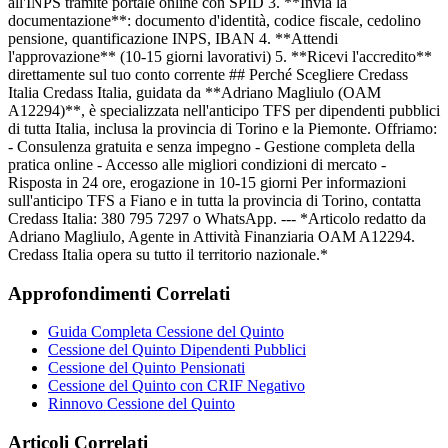
all'INPS tramite portale online con SPID 3. **Invia la
documentazione**: documento d'identità, codice fiscale, cedolino
pensione, quantificazione INPS, IBAN 4. **Attendi
l'approvazione** (10-15 giorni lavorativi) 5. **Ricevi l'accredito**
direttamente sul tuo conto corrente ## Perché Scegliere Credass
Italia Credass Italia, guidata da **Adriano Magliulo (OAM
A12294)**, è specializzata nell'anticipo TFS per dipendenti pubblici
di tutta Italia, inclusa la provincia di Torino e la Piemonte. Offriamo:
- Consulenza gratuita e senza impegno - Gestione completa della
pratica online - Accesso alle migliori condizioni di mercato -
Risposta in 24 ore, erogazione in 10-15 giorni Per informazioni
sull'anticipo TFS a Fiano e in tutta la provincia di Torino, contatta
Credass Italia: 380 795 7297 o WhatsApp. --- *Articolo redatto da
Adriano Magliulo, Agente in Attività Finanziaria OAM A12294.
Credass Italia opera su tutto il territorio nazionale.*
Approfondimenti Correlati
Guida Completa Cessione del Quinto
Cessione del Quinto Dipendenti Pubblici
Cessione del Quinto Pensionati
Cessione del Quinto con CRIF Negativo
Rinnovo Cessione del Quinto
Articoli Correlati