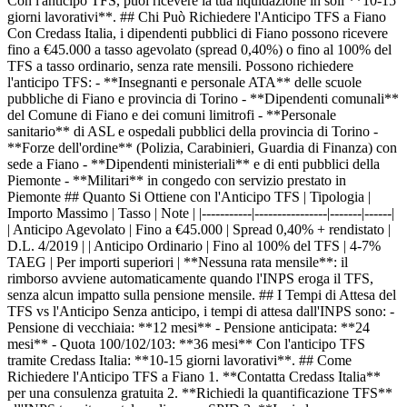
Con l'anticipo TFS, puoi ricevere la tua liquidazione in soli **10-15
giorni lavorativi**. ## Chi Può Richiedere l'Anticipo TFS a Fiano
Con Credass Italia, i dipendenti pubblici di Fiano possono ricevere
fino a €45.000 a tasso agevolato (spread 0,40%) o fino al 100% del
TFS a tasso ordinario, senza rate mensili. Possono richiedere
l'anticipo TFS: - **Insegnanti e personale ATA** delle scuole
pubbliche di Fiano e provincia di Torino - **Dipendenti comunali**
del Comune di Fiano e dei comuni limitrofi - **Personale
sanitario** di ASL e ospedali pubblici della provincia di Torino -
**Forze dell'ordine** (Polizia, Carabinieri, Guardia di Finanza) con
sede a Fiano - **Dipendenti ministeriali** e di enti pubblici della
Piemonte - **Militari** in congedo con servizio prestato in
Piemonte ## Quanto Si Ottiene con l'Anticipo TFS | Tipologia |
Importo Massimo | Tasso | Note | |-----------|----------------|-------|------|
| Anticipo Agevolato | Fino a €45.000 | Spread 0,40% + rendistato |
D.L. 4/2019 | | Anticipo Ordinario | Fino al 100% del TFS | 4-7%
TAEG | Per importi superiori | **Nessuna rata mensile**: il
rimborso avviene automaticamente quando l'INPS eroga il TFS,
senza alcun impatto sulla pensione mensile. ## I Tempi di Attesa del
TFS vs l'Anticipo Senza anticipo, i tempi di attesa dall'INPS sono: -
Pensione di vecchiaia: **12 mesi** - Pensione anticipata: **24
mesi** - Quota 100/102/103: **36 mesi** Con l'anticipo TFS
tramite Credass Italia: **10-15 giorni lavorativi**. ## Come
Richiedere l'Anticipo TFS a Fiano 1. **Contatta Credass Italia**
per una consulenza gratuita 2. **Richiedi la quantificazione TFS**