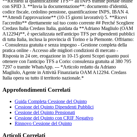
**Richiedi la quantificazione TFS** all'INPS tramite portale online
con SPID 3. **Invia la documentazione**: documento d'identità,
codice fiscale, cedolino pensione, quantificazione INPS, IBAN 4.
**Attendi l'approvazione** (10-15 giorni lavorativi) 5. **Ricevi
l'accredito** direttamente sul tuo conto corrente ## Perché Scegliere
Credass Italia Credass Italia, guidata da **Adriano Magliulo (OAM
A12294)**, è specializzata nell'anticipo TFS per dipendenti pubblici
di tutta Italia, inclusa la provincia di Torino e la Piemonte. Offriamo:
- Consulenza gratuita e senza impegno - Gestione completa della
pratica online - Accesso alle migliori condizioni di mercato -
Risposta in 24 ore, erogazione in 10-15 giorni Scopri quanto puoi
ottenere con l'anticipo TFS a Corio: consulenza gratuita al 380 795
7297 o tramite WhatsApp. --- *Articolo redatto da Adriano
Magliulo, Agente in Attività Finanziaria OAM A12294. Credass
Italia opera su tutto il territorio nazionale.*
Approfondimenti Correlati
Guida Completa Cessione del Quinto
Cessione del Quinto Dipendenti Pubblici
Cessione del Quinto Pensionati
Cessione del Quinto con CRIF Negativo
Rinnovo Cessione del Quinto
Articoli Correlati