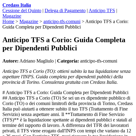
Credass Italia
Cessione del Quinto
|
Delega di Pagamento
|
Anticipo TFS
|
Magazine
Home
>
Magazine
>
anticipo-tfs-comuni
>
Anticipo TFS a Corio:
Guida Completa per Dipendenti Pubblici
Anticipo TFS a Corio: Guida Completa
per Dipendenti Pubblici
Autore:
Adriano Magliulo |
Categoria:
anticipo-tfs-comuni
Anticipo TFS a Corio (TO): ottieni subito la tua liquidazione senza
aspettare l'INPS. Guida completa per dipendenti pubblici della
provincia di Torino. Consulenza gratuita con Credass Italia.
# Anticipo TFS a Corio: Guida Completa per Dipendenti Pubblici
## Anticipo TFS a Corio (TO) Se sei un ex dipendente pubblico di
Corio (TO) o dei comuni limitrofi della provincia di Torino, Credass
Italia può aiutarti a ottenere subito il tuo TFS (Trattamento di Fine
Servizio) senza aspettare anni. Il **Trattamento di Fine Servizio
(TFS)** è la liquidazione spettante ai dipendenti pubblici e statali al
termine del rapporto di lavoro. A differenza del TFR dei lavoratori
privati, il TFS viene erogato dall'INPS con tempi che variano da 12