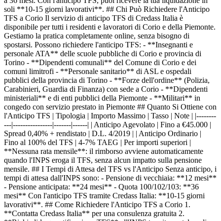
a 36 mesi. Con l'anticipo TFS, puoi ricevere la tua liquidazione in
soli **10-15 giorni lavorativi**. ## Chi Può Richiedere l'Anticipo
TFS a Corio Il servizio di anticipo TFS di Credass Italia è
disponibile per tutti i residenti e lavoratori di Corio e della Piemonte.
Gestiamo la pratica completamente online, senza bisogno di
spostarsi. Possono richiedere l'anticipo TFS: - **Insegnanti e
personale ATA** delle scuole pubbliche di Corio e provincia di
Torino - **Dipendenti comunali** del Comune di Corio e dei
comuni limitrofi - **Personale sanitario** di ASL e ospedali
pubblici della provincia di Torino - **Forze dell'ordine** (Polizia,
Carabinieri, Guardia di Finanza) con sede a Corio - **Dipendenti
ministeriali** e di enti pubblici della Piemonte - **Militari** in
congedo con servizio prestato in Piemonte ## Quanto Si Ottiene con
l'Anticipo TFS | Tipologia | Importo Massimo | Tasso | Note | |--------
---|----------------|-------|------| | Anticipo Agevolato | Fino a €45.000 |
Spread 0,40% + rendistato | D.L. 4/2019 | | Anticipo Ordinario |
Fino al 100% del TFS | 4-7% TAEG | Per importi superiori |
**Nessuna rata mensile**: il rimborso avviene automaticamente
quando l'INPS eroga il TFS, senza alcun impatto sulla pensione
mensile. ## I Tempi di Attesa del TFS vs l'Anticipo Senza anticipo, i
tempi di attesa dall'INPS sono: - Pensione di vecchiaia: **12 mesi**
- Pensione anticipata: **24 mesi** - Quota 100/102/103: **36
mesi** Con l'anticipo TFS tramite Credass Italia: **10-15 giorni
lavorativi**. ## Come Richiedere l'Anticipo TFS a Corio 1.
**Contatta Credass Italia** per una consulenza gratuita 2.