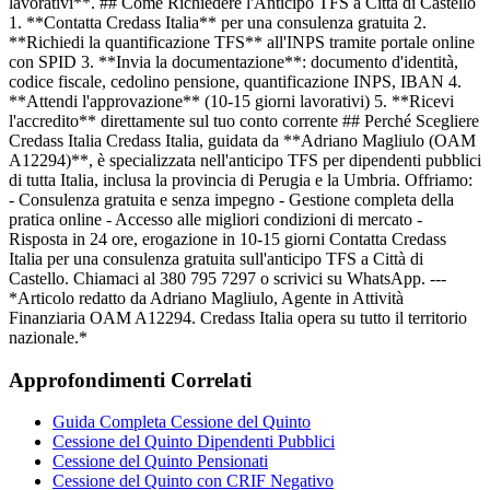
lavorativi**. ## Come Richiedere l'Anticipo TFS a Città di Castello
1. **Contatta Credass Italia** per una consulenza gratuita 2.
**Richiedi la quantificazione TFS** all'INPS tramite portale online
con SPID 3. **Invia la documentazione**: documento d'identità,
codice fiscale, cedolino pensione, quantificazione INPS, IBAN 4.
**Attendi l'approvazione** (10-15 giorni lavorativi) 5. **Ricevi
l'accredito** direttamente sul tuo conto corrente ## Perché Scegliere
Credass Italia Credass Italia, guidata da **Adriano Magliulo (OAM
A12294)**, è specializzata nell'anticipo TFS per dipendenti pubblici
di tutta Italia, inclusa la provincia di Perugia e la Umbria. Offriamo:
- Consulenza gratuita e senza impegno - Gestione completa della
pratica online - Accesso alle migliori condizioni di mercato -
Risposta in 24 ore, erogazione in 10-15 giorni Contatta Credass
Italia per una consulenza gratuita sull'anticipo TFS a Città di
Castello. Chiamaci al 380 795 7297 o scrivici su WhatsApp. ---
*Articolo redatto da Adriano Magliulo, Agente in Attività
Finanziaria OAM A12294. Credass Italia opera su tutto il territorio
nazionale.*
Approfondimenti Correlati
Guida Completa Cessione del Quinto
Cessione del Quinto Dipendenti Pubblici
Cessione del Quinto Pensionati
Cessione del Quinto con CRIF Negativo