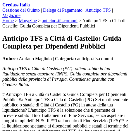
Credass Italia
Cessione del Quinto
|
Delega di Pagamento
|
Anticipo TFS
|
Magazine
Home
>
Magazine
>
anticipo-tfs-comuni
>
Anticipo TFS a Città di
Castello: Guida Completa per Dipendenti Pubblici
Anticipo TFS a Città di Castello: Guida
Completa per Dipendenti Pubblici
Autore:
Adriano Magliulo |
Categoria:
anticipo-tfs-comuni
Anticipo TFS a Città di Castello (PG): ottieni subito la tua
liquidazione senza aspettare l'INPS. Guida completa per dipendenti
pubblici della provincia di Perugia. Consulenza gratuita con
Credass Italia.
# Anticipo TFS a Città di Castello: Guida Completa per Dipendenti
Pubblici ## Anticipo TFS a Città di Castello (PG) Sei un dipendente
pubblico o statale di Città di Castello (PG) in attesa della tua
liquidazione? L'anticipo TFS è la soluzione che ti permette di
ricevere subito il tuo Trattamento di Fine Servizio, senza aspettare i
lunghi tempi dell'INPS. Il **Trattamento di Fine Servizio (TFS)** è
la liquidazione spettante ai dipendenti pubblici e statali al termine del