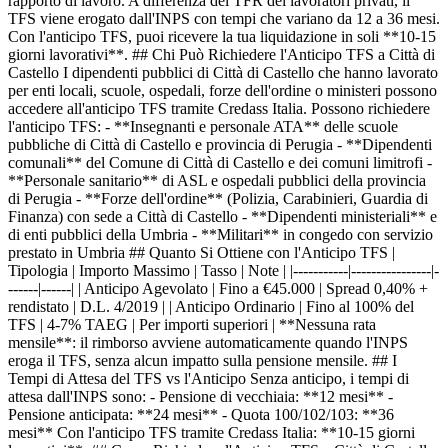
rapporto di lavoro. A differenza del TFR dei lavoratori privati, il
TFS viene erogato dall'INPS con tempi che variano da 12 a 36 mesi.
Con l'anticipo TFS, puoi ricevere la tua liquidazione in soli **10-15
giorni lavorativi**. ## Chi Può Richiedere l'Anticipo TFS a Città di
Castello I dipendenti pubblici di Città di Castello che hanno lavorato
per enti locali, scuole, ospedali, forze dell'ordine o ministeri possono
accedere all'anticipo TFS tramite Credass Italia. Possono richiedere
l'anticipo TFS: - **Insegnanti e personale ATA** delle scuole
pubbliche di Città di Castello e provincia di Perugia - **Dipendenti
comunali** del Comune di Città di Castello e dei comuni limitrofi -
**Personale sanitario** di ASL e ospedali pubblici della provincia
di Perugia - **Forze dell'ordine** (Polizia, Carabinieri, Guardia di
Finanza) con sede a Città di Castello - **Dipendenti ministeriali** e
di enti pubblici della Umbria - **Militari** in congedo con servizio
prestato in Umbria ## Quanto Si Ottiene con l'Anticipo TFS |
Tipologia | Importo Massimo | Tasso | Note | |-----------|----------------|-
------|------| | Anticipo Agevolato | Fino a €45.000 | Spread 0,40% +
rendistato | D.L. 4/2019 | | Anticipo Ordinario | Fino al 100% del
TFS | 4-7% TAEG | Per importi superiori | **Nessuna rata
mensile**: il rimborso avviene automaticamente quando l'INPS
eroga il TFS, senza alcun impatto sulla pensione mensile. ## I
Tempi di Attesa del TFS vs l'Anticipo Senza anticipo, i tempi di
attesa dall'INPS sono: - Pensione di vecchiaia: **12 mesi** -
Pensione anticipata: **24 mesi** - Quota 100/102/103: **36
mesi** Con l'anticipo TFS tramite Credass Italia: **10-15 giorni