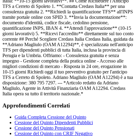
Italia: **10-15 giorni lavorativi**. ## Come Richiedere l'Anticipo
TFS a Cerreto di Spoleto 1. **Contatta Credass Italia** per una
consulenza gratuita 2. **Richiedi la quantificazione TFS** all'INPS
tramite portale online con SPID 3. **Invia la documentazione**:
documento d'identità, codice fiscale, cedolino pensione,
quantificazione INPS, IBAN 4. **Attendi l'approvazione** (10-15
giorni lavorativi) 5. **Ricevi l'accredito** direttamente sul tuo conto
corrente ## Perché Scegliere Credass Italia Credass Italia, guidata da
**Adriano Magliulo (OAM A12294)**, è specializzata nell'anticipo
TFS per dipendenti pubblici di tutta Italia, inclusa la provincia di
Perugia e la Umbria. Offriamo: - Consulenza gratuita e senza
impegno - Gestione completa della pratica online - Accesso alle
migliori condizioni di mercato - Risposta in 24 ore, erogazione in
10-15 giorni Richiedi oggi il tuo preventivo gratuito per l'anticipo
TFS a Cerreto di Spoleto. Adriano Magliulo (OAM A12294) è a tua
disposizione: 380 795 7297. --- *Articolo redatto da Adriano
Magliulo, Agente in Attività Finanziaria OAM A12294. Credass
Italia opera su tutto il territorio nazionale.*
Approfondimenti Correlati
Guida Completa Cessione del Quinto
Cessione del Quinto Dipendenti Pubblici
Cessione del Quinto Pensionati
Cessione del Quinto con CRIF Negativo