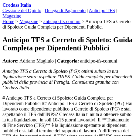
Credass Italia
Cessione del Quinto
|
Delega di Pagamento
|
Anticipo TFS
|
Magazine
Home
>
Magazine
>
anticipo-tfs-comuni
>
Anticipo TFS a Cerreto
di Spoleto: Guida Completa per Dipendenti Pubblici
Anticipo TFS a Cerreto di Spoleto: Guida
Completa per Dipendenti Pubblici
Autore:
Adriano Magliulo |
Categoria:
anticipo-tfs-comuni
Anticipo TFS a Cerreto di Spoleto (PG): ottieni subito la tua
liquidazione senza aspettare l'INPS. Guida completa per dipendenti
pubblici della provincia di Perugia. Consulenza gratuita con
Credass Italia.
# Anticipo TFS a Cerreto di Spoleto: Guida Completa per
Dipendenti Pubblici ## Anticipo TFS a Cerreto di Spoleto (PG) Hai
lavorato come dipendente pubblico a Cerreto di Spoleto (PG) e stai
aspettando il TFS dall'INPS? Credass Italia ti aiuta a ottenere subito
la tua liquidazione, in soli 10-15 giorni lavorativi. Il **Trattamento
di Fine Servizio (TFS)** è la liquidazione spettante ai dipendenti
pubblici e statali al termine del rapporto di lavoro. A differenza del