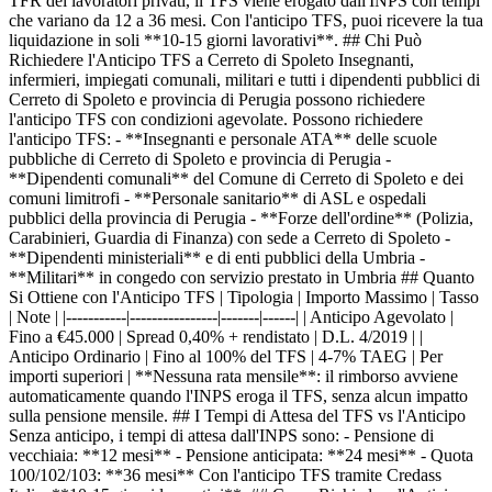
TFR dei lavoratori privati, il TFS viene erogato dall'INPS con tempi
che variano da 12 a 36 mesi. Con l'anticipo TFS, puoi ricevere la tua
liquidazione in soli **10-15 giorni lavorativi**. ## Chi Può
Richiedere l'Anticipo TFS a Cerreto di Spoleto Insegnanti,
infermieri, impiegati comunali, militari e tutti i dipendenti pubblici di
Cerreto di Spoleto e provincia di Perugia possono richiedere
l'anticipo TFS con condizioni agevolate. Possono richiedere
l'anticipo TFS: - **Insegnanti e personale ATA** delle scuole
pubbliche di Cerreto di Spoleto e provincia di Perugia -
**Dipendenti comunali** del Comune di Cerreto di Spoleto e dei
comuni limitrofi - **Personale sanitario** di ASL e ospedali
pubblici della provincia di Perugia - **Forze dell'ordine** (Polizia,
Carabinieri, Guardia di Finanza) con sede a Cerreto di Spoleto -
**Dipendenti ministeriali** e di enti pubblici della Umbria -
**Militari** in congedo con servizio prestato in Umbria ## Quanto
Si Ottiene con l'Anticipo TFS | Tipologia | Importo Massimo | Tasso
| Note | |-----------|----------------|-------|------| | Anticipo Agevolato |
Fino a €45.000 | Spread 0,40% + rendistato | D.L. 4/2019 | |
Anticipo Ordinario | Fino al 100% del TFS | 4-7% TAEG | Per
importi superiori | **Nessuna rata mensile**: il rimborso avviene
automaticamente quando l'INPS eroga il TFS, senza alcun impatto
sulla pensione mensile. ## I Tempi di Attesa del TFS vs l'Anticipo
Senza anticipo, i tempi di attesa dall'INPS sono: - Pensione di
vecchiaia: **12 mesi** - Pensione anticipata: **24 mesi** - Quota
100/102/103: **36 mesi** Con l'anticipo TFS tramite Credass