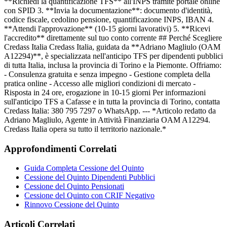
**Richiedi la quantificazione TFS** all'INPS tramite portale online
con SPID 3. **Invia la documentazione**: documento d'identità,
codice fiscale, cedolino pensione, quantificazione INPS, IBAN 4.
**Attendi l'approvazione** (10-15 giorni lavorativi) 5. **Ricevi
l'accredito** direttamente sul tuo conto corrente ## Perché Scegliere
Credass Italia Credass Italia, guidata da **Adriano Magliulo (OAM
A12294)**, è specializzata nell'anticipo TFS per dipendenti pubblici
di tutta Italia, inclusa la provincia di Torino e la Piemonte. Offriamo:
- Consulenza gratuita e senza impegno - Gestione completa della
pratica online - Accesso alle migliori condizioni di mercato -
Risposta in 24 ore, erogazione in 10-15 giorni Per informazioni
sull'anticipo TFS a Cafasse e in tutta la provincia di Torino, contatta
Credass Italia: 380 795 7297 o WhatsApp. --- *Articolo redatto da
Adriano Magliulo, Agente in Attività Finanziaria OAM A12294.
Credass Italia opera su tutto il territorio nazionale.*
Approfondimenti Correlati
Guida Completa Cessione del Quinto
Cessione del Quinto Dipendenti Pubblici
Cessione del Quinto Pensionati
Cessione del Quinto con CRIF Negativo
Rinnovo Cessione del Quinto
Articoli Correlati