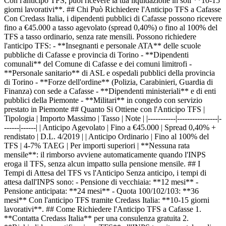
Con l'anticipo TFS, puoi ricevere la tua liquidazione in soli **10-15
giorni lavorativi**. ## Chi Può Richiedere l'Anticipo TFS a Cafasse
Con Credass Italia, i dipendenti pubblici di Cafasse possono ricevere
fino a €45.000 a tasso agevolato (spread 0,40%) o fino al 100% del
TFS a tasso ordinario, senza rate mensili. Possono richiedere
l'anticipo TFS: - **Insegnanti e personale ATA** delle scuole
pubbliche di Cafasse e provincia di Torino - **Dipendenti
comunali** del Comune di Cafasse e dei comuni limitrofi -
**Personale sanitario** di ASL e ospedali pubblici della provincia
di Torino - **Forze dell'ordine** (Polizia, Carabinieri, Guardia di
Finanza) con sede a Cafasse - **Dipendenti ministeriali** e di enti
pubblici della Piemonte - **Militari** in congedo con servizio
prestato in Piemonte ## Quanto Si Ottiene con l'Anticipo TFS |
Tipologia | Importo Massimo | Tasso | Note | |-----------|----------------|-
------|------| | Anticipo Agevolato | Fino a €45.000 | Spread 0,40% +
rendistato | D.L. 4/2019 | | Anticipo Ordinario | Fino al 100% del
TFS | 4-7% TAEG | Per importi superiori | **Nessuna rata
mensile**: il rimborso avviene automaticamente quando l'INPS
eroga il TFS, senza alcun impatto sulla pensione mensile. ## I
Tempi di Attesa del TFS vs l'Anticipo Senza anticipo, i tempi di
attesa dall'INPS sono: - Pensione di vecchiaia: **12 mesi** -
Pensione anticipata: **24 mesi** - Quota 100/102/103: **36
mesi** Con l'anticipo TFS tramite Credass Italia: **10-15 giorni
lavorativi**. ## Come Richiedere l'Anticipo TFS a Cafasse 1.
**Contatta Credass Italia** per una consulenza gratuita 2.