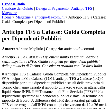
Credass Italia
Cessione del Quinto
|
Delega di Pagamento
|
Anticipo TFS
|
Magazine
Home
>
Magazine
>
anticipo-tfs-comuni
>
Anticipo TFS a Cafasse:
Guida Completa per Dipendenti Pubblici
Anticipo TFS a Cafasse: Guida Completa
per Dipendenti Pubblici
Autore:
Adriano Magliulo |
Categoria:
anticipo-tfs-comuni
Anticipo TFS a Cafasse (TO): ottieni subito la tua liquidazione
senza aspettare l'INPS. Guida completa per dipendenti pubblici
della provincia di Torino. Consulenza gratuita con Credass Italia.
# Anticipo TFS a Cafasse: Guida Completa per Dipendenti Pubblici
## Anticipo TFS a Cafasse (TO) L'anticipo TFS a Cafasse (TO) è
disponibile per tutti i dipendenti pubblici e statali della provincia di
Torino che hanno cessato il rapporto di lavoro e sono in attesa della
liquidazione INPS. Il **Trattamento di Fine Servizio (TFS)** è la
liquidazione spettante ai dipendenti pubblici e statali al termine del
rapporto di lavoro. A differenza del TFR dei lavoratori privati, il
TFS viene erogato dall'INPS con tempi che variano da 12 a 36 mesi.