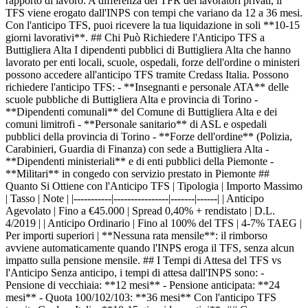
rapporto di lavoro. A differenza del TFR dei lavoratori privati, il
TFS viene erogato dall'INPS con tempi che variano da 12 a 36 mesi.
Con l'anticipo TFS, puoi ricevere la tua liquidazione in soli **10-15
giorni lavorativi**. ## Chi Può Richiedere l'Anticipo TFS a
Buttigliera Alta I dipendenti pubblici di Buttigliera Alta che hanno
lavorato per enti locali, scuole, ospedali, forze dell'ordine o ministeri
possono accedere all'anticipo TFS tramite Credass Italia. Possono
richiedere l'anticipo TFS: - **Insegnanti e personale ATA** delle
scuole pubbliche di Buttigliera Alta e provincia di Torino -
**Dipendenti comunali** del Comune di Buttigliera Alta e dei
comuni limitrofi - **Personale sanitario** di ASL e ospedali
pubblici della provincia di Torino - **Forze dell'ordine** (Polizia,
Carabinieri, Guardia di Finanza) con sede a Buttigliera Alta -
**Dipendenti ministeriali** e di enti pubblici della Piemonte -
**Militari** in congedo con servizio prestato in Piemonte ##
Quanto Si Ottiene con l'Anticipo TFS | Tipologia | Importo Massimo
| Tasso | Note | |-----------|----------------|-------|------| | Anticipo
Agevolato | Fino a €45.000 | Spread 0,40% + rendistato | D.L.
4/2019 | | Anticipo Ordinario | Fino al 100% del TFS | 4-7% TAEG |
Per importi superiori | **Nessuna rata mensile**: il rimborso
avviene automaticamente quando l'INPS eroga il TFS, senza alcun
impatto sulla pensione mensile. ## I Tempi di Attesa del TFS vs
l'Anticipo Senza anticipo, i tempi di attesa dall'INPS sono: -
Pensione di vecchiaia: **12 mesi** - Pensione anticipata: **24
mesi** - Quota 100/102/103: **36 mesi** Con l'anticipo TFS