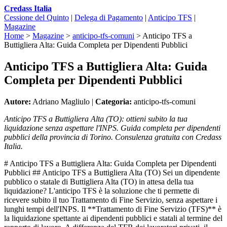
Credass Italia
Cessione del Quinto
|
Delega di Pagamento
|
Anticipo TFS
|
Magazine
Home
>
Magazine
>
anticipo-tfs-comuni
>
Anticipo TFS a
Buttigliera Alta: Guida Completa per Dipendenti Pubblici
Anticipo TFS a Buttigliera Alta: Guida
Completa per Dipendenti Pubblici
Autore:
Adriano Magliulo |
Categoria:
anticipo-tfs-comuni
Anticipo TFS a Buttigliera Alta (TO): ottieni subito la tua
liquidazione senza aspettare l'INPS. Guida completa per dipendenti
pubblici della provincia di Torino. Consulenza gratuita con Credass
Italia.
# Anticipo TFS a Buttigliera Alta: Guida Completa per Dipendenti
Pubblici ## Anticipo TFS a Buttigliera Alta (TO) Sei un dipendente
pubblico o statale di Buttigliera Alta (TO) in attesa della tua
liquidazione? L'anticipo TFS è la soluzione che ti permette di
ricevere subito il tuo Trattamento di Fine Servizio, senza aspettare i
lunghi tempi dell'INPS. Il **Trattamento di Fine Servizio (TFS)** è
la liquidazione spettante ai dipendenti pubblici e statali al termine del