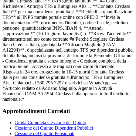
tramite Credass Italia: **10-15 giorni lavorativi**. ## Come
Richiedere l'Anticipo TFS a Buttigliera Alta 1. **Contatta Credass
Italia** per una consulenza gratuita 2. **Richiedi la quantificazione
TFS** all'INPS tramite portale online con SPID 3. **Invia la
documentazione**: documento d'identità, codice fiscale, cedolino
pensione, quantificazione INPS, IBAN 4. **Attendi
l'approvazione** (10-15 giorni lavorativi) 5. **Ricevi l'accredito**
direttamente sul tuo conto corrente ## Perché Scegliere Credass
Italia Credass Italia, guidata da **Adriano Magliulo (OAM
A12294)**, è specializzata nell'anticipo TFS per dipendenti pubblici
di tutta Italia, inclusa la provincia di Torino e la Piemonte. Offriamo:
- Consulenza gratuita e senza impegno - Gestione completa della
pratica online - Accesso alle migliori condizioni di mercato -
Risposta in 24 ore, erogazione in 10-15 giorni Contatta Credass
Italia per una consulenza gratuita sull'anticipo TFS a Buttigliera
Alta. Chiamaci al 380 795 7297 o scrivici su WhatsApp. ---
*Articolo redatto da Adriano Magliulo, Agente in Attività
Finanziaria OAM A12294. Credass Italia opera su tutto il territorio
nazionale.*
Approfondimenti Correlati
Guida Completa Cessione del Quinto
Cessione del Quinto Dipendenti Pubblici
Cessione del Quinto Pensionati