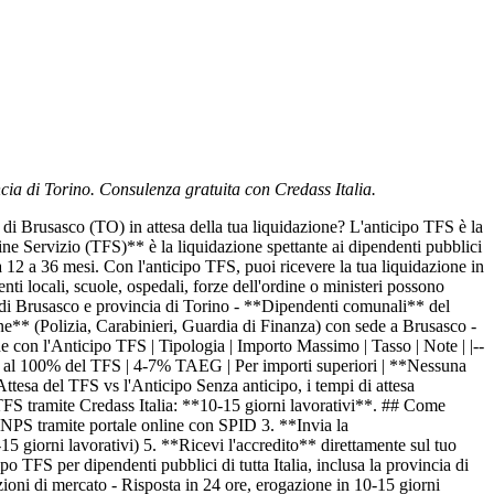
cia di Torino. Consulenza gratuita con Credass Italia.
 Brusasco (TO) in attesa della tua liquidazione? L'anticipo TFS è la
Fine Servizio (TFS)** è la liquidazione spettante ai dipendenti pubblici
a 12 a 36 mesi. Con l'anticipo TFS, puoi ricevere la tua liquidazione in
i locali, scuole, ospedali, forze dell'ordine o ministeri possono
e di Brusasco e provincia di Torino - **Dipendenti comunali** del
ne** (Polizia, Carabinieri, Guardia di Finanza) con sede a Brusasco -
e con l'Anticipo TFS | Tipologia | Importo Massimo | Tasso | Note | |--
| Fino al 100% del TFS | 4-7% TAEG | Per importi superiori | **Nessuna
tesa del TFS vs l'Anticipo Senza anticipo, i tempi di attesa
FS tramite Credass Italia: **10-15 giorni lavorativi**. ## Come
INPS tramite portale online con SPID 3. **Invia la
giorni lavorativi) 5. **Ricevi l'accredito** direttamente sul tuo
TFS per dipendenti pubblici di tutta Italia, inclusa la provincia di
ioni di mercato - Risposta in 24 ore, erogazione in 10-15 giorni