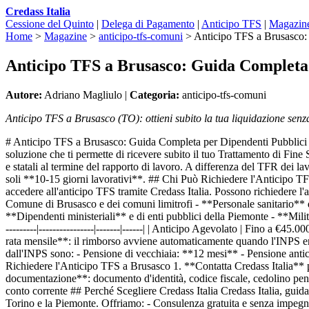
Credass Italia
Cessione del Quinto
|
Delega di Pagamento
|
Anticipo TFS
|
Magazin
Home
>
Magazine
>
anticipo-tfs-comuni
>
Anticipo TFS a Brusasco:
Anticipo TFS a Brusasco: Guida Completa 
Autore:
Adriano Magliulo |
Categoria:
anticipo-tfs-comuni
Anticipo TFS a Brusasco (TO): ottieni subito la tua liquidazione senz
# Anticipo TFS a Brusasco: Guida Completa per Dipendenti Pubblici ##
soluzione che ti permette di ricevere subito il tuo Trattamento di Fine
e statali al termine del rapporto di lavoro. A differenza del TFR dei l
soli **10-15 giorni lavorativi**. ## Chi Può Richiedere l'Anticipo TFS
accedere all'anticipo TFS tramite Credass Italia. Possono richiedere 
Comune di Brusasco e dei comuni limitrofi - **Personale sanitario** d
**Dipendenti ministeriali** e di enti pubblici della Piemonte - **Mili
---------|----------------|-------|------| | Anticipo Agevolato | Fino a
rata mensile**: il rimborso avviene automaticamente quando l'INPS ero
dall'INPS sono: - Pensione di vecchiaia: **12 mesi** - Pensione anti
Richiedere l'Anticipo TFS a Brusasco 1. **Contatta Credass Italia** p
documentazione**: documento d'identità, codice fiscale, cedolino pen
conto corrente ## Perché Scegliere Credass Italia Credass Italia, guid
Torino e la Piemonte. Offriamo: - Consulenza gratuita e senza impegno 