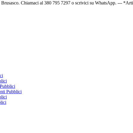
 a Brusasco. Chiamaci al 380 795 7297 o scrivici su WhatsApp. --- *Arti
ci
lici
Pubblici
ti Pubblici
lici
lici