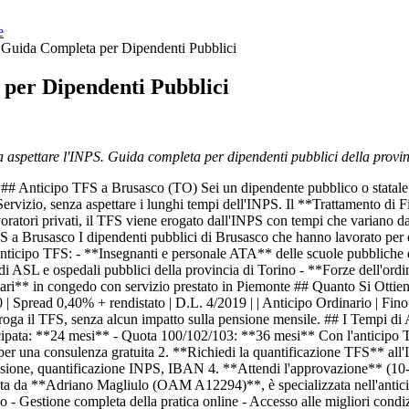
e
 Guida Completa per Dipendenti Pubblici
per Dipendenti Pubblici
a aspettare l'INPS. Guida completa per dipendenti pubblici della provin
 Anticipo TFS a Brusasco (TO) Sei un dipendente pubblico o statale di
 Servizio, senza aspettare i lunghi tempi dell'INPS. Il **Trattamento di 
avoratori privati, il TFS viene erogato dall'INPS con tempi che variano d
 a Brusasco I dipendenti pubblici di Brusasco che hanno lavorato per ent
l'anticipo TFS: - **Insegnanti e personale ATA** delle scuole pubblich
i ASL e ospedali pubblici della provincia di Torino - **Forze dell'ordi
tari** in congedo con servizio prestato in Piemonte ## Quanto Si Ottien
 €45.000 | Spread 0,40% + rendistato | D.L. 4/2019 | | Anticipo Ordinario 
ga il TFS, senza alcun impatto sulla pensione mensile. ## I Tempi di At
cipata: **24 mesi** - Quota 100/102/103: **36 mesi** Con l'anticipo T
er una consulenza gratuita 2. **Richiedi la quantificazione TFS** all'
sione, quantificazione INPS, IBAN 4. **Attendi l'approvazione** (10-15 
ata da **Adriano Magliulo (OAM A12294)**, è specializzata nell'anticipo 
- Gestione completa della pratica online - Accesso alle migliori condiz