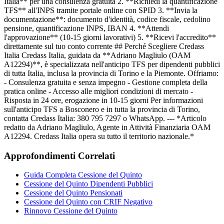
Italia** per una consulenza gratuita 2. **Richiedi la quantificazione
TFS** all'INPS tramite portale online con SPID 3. **Invia la
documentazione**: documento d'identità, codice fiscale, cedolino
pensione, quantificazione INPS, IBAN 4. **Attendi
l'approvazione** (10-15 giorni lavorativi) 5. **Ricevi l'accredito**
direttamente sul tuo conto corrente ## Perché Scegliere Credass
Italia Credass Italia, guidata da **Adriano Magliulo (OAM
A12294)**, è specializzata nell'anticipo TFS per dipendenti pubblici
di tutta Italia, inclusa la provincia di Torino e la Piemonte. Offriamo:
- Consulenza gratuita e senza impegno - Gestione completa della
pratica online - Accesso alle migliori condizioni di mercato -
Risposta in 24 ore, erogazione in 10-15 giorni Per informazioni
sull'anticipo TFS a Bosconero e in tutta la provincia di Torino,
contatta Credass Italia: 380 795 7297 o WhatsApp. --- *Articolo
redatto da Adriano Magliulo, Agente in Attività Finanziaria OAM
A12294. Credass Italia opera su tutto il territorio nazionale.*
Approfondimenti Correlati
Guida Completa Cessione del Quinto
Cessione del Quinto Dipendenti Pubblici
Cessione del Quinto Pensionati
Cessione del Quinto con CRIF Negativo
Rinnovo Cessione del Quinto