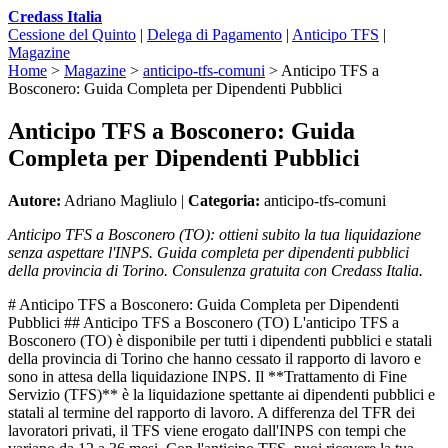
Credass Italia
Cessione del Quinto
|
Delega di Pagamento
|
Anticipo TFS
|
Magazine
Home
>
Magazine
>
anticipo-tfs-comuni
>
Anticipo TFS a
Bosconero: Guida Completa per Dipendenti Pubblici
Anticipo TFS a Bosconero: Guida
Completa per Dipendenti Pubblici
Autore:
Adriano Magliulo |
Categoria:
anticipo-tfs-comuni
Anticipo TFS a Bosconero (TO): ottieni subito la tua liquidazione
senza aspettare l'INPS. Guida completa per dipendenti pubblici
della provincia di Torino. Consulenza gratuita con Credass Italia.
# Anticipo TFS a Bosconero: Guida Completa per Dipendenti
Pubblici ## Anticipo TFS a Bosconero (TO) L'anticipo TFS a
Bosconero (TO) è disponibile per tutti i dipendenti pubblici e statali
della provincia di Torino che hanno cessato il rapporto di lavoro e
sono in attesa della liquidazione INPS. Il **Trattamento di Fine
Servizio (TFS)** è la liquidazione spettante ai dipendenti pubblici e
statali al termine del rapporto di lavoro. A differenza del TFR dei
lavoratori privati, il TFS viene erogato dall'INPS con tempi che