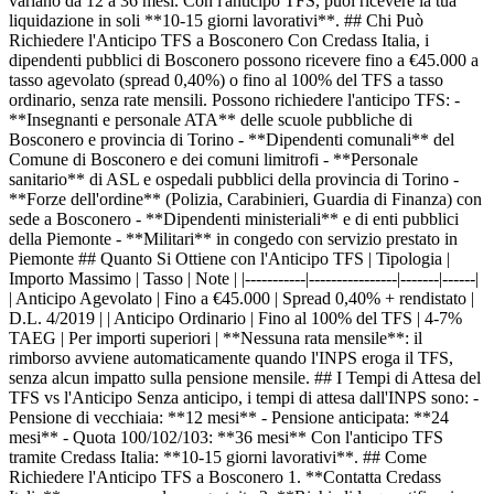
variano da 12 a 36 mesi. Con l'anticipo TFS, puoi ricevere la tua
liquidazione in soli **10-15 giorni lavorativi**. ## Chi Può
Richiedere l'Anticipo TFS a Bosconero Con Credass Italia, i
dipendenti pubblici di Bosconero possono ricevere fino a €45.000 a
tasso agevolato (spread 0,40%) o fino al 100% del TFS a tasso
ordinario, senza rate mensili. Possono richiedere l'anticipo TFS: -
**Insegnanti e personale ATA** delle scuole pubbliche di
Bosconero e provincia di Torino - **Dipendenti comunali** del
Comune di Bosconero e dei comuni limitrofi - **Personale
sanitario** di ASL e ospedali pubblici della provincia di Torino -
**Forze dell'ordine** (Polizia, Carabinieri, Guardia di Finanza) con
sede a Bosconero - **Dipendenti ministeriali** e di enti pubblici
della Piemonte - **Militari** in congedo con servizio prestato in
Piemonte ## Quanto Si Ottiene con l'Anticipo TFS | Tipologia |
Importo Massimo | Tasso | Note | |-----------|----------------|-------|------|
| Anticipo Agevolato | Fino a €45.000 | Spread 0,40% + rendistato |
D.L. 4/2019 | | Anticipo Ordinario | Fino al 100% del TFS | 4-7%
TAEG | Per importi superiori | **Nessuna rata mensile**: il
rimborso avviene automaticamente quando l'INPS eroga il TFS,
senza alcun impatto sulla pensione mensile. ## I Tempi di Attesa del
TFS vs l'Anticipo Senza anticipo, i tempi di attesa dall'INPS sono: -
Pensione di vecchiaia: **12 mesi** - Pensione anticipata: **24
mesi** - Quota 100/102/103: **36 mesi** Con l'anticipo TFS
tramite Credass Italia: **10-15 giorni lavorativi**. ## Come
Richiedere l'Anticipo TFS a Bosconero 1. **Contatta Credass