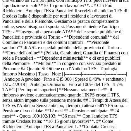
che variano da 12 a 36 mesi. Con l'anticipo TFS, puoi ricevere la tua
liquidazione in soli **10-15 giorni lavorativi**. ## Chi Può
Richiedere l'Anticipo TFS a Pancalieri Il servizio di anticipo TFS di
Credass Italia è disponibile per tutti i residenti e lavoratori di
Pancalieri e della Piemonte. Gestiamo la pratica completamente
online, senza bisogno di spostarsi. Possono richiedere l'anticipo
TFS: - **Insegnanti e personale ATA** delle scuole pubbliche di
Pancalieri e provincia di Torino - **Dipendenti comunali** del
Comune di Pancalieri e dei comuni limitrofi - **Personale
sanitario** di ASL e ospedali pubblici della provincia di Torino -
**Forze dell'ordine** (Polizia, Carabinieri, Guardia di Finanza) con
sede a Pancalieri - **Dipendenti ministeriali** e di enti pubblici
della Piemonte - **Militari** in congedo con servizio prestato in
Piemonte ## Quanto Si Ottiene con l'Anticipo TFS | Tipologia |
Importo Massimo | Tasso | Note | |-----------|----------------|-------|------|
| Anticipo Agevolato | Fino a €45.000 | Spread 0,40% + rendistato |
D.L. 4/2019 | | Anticipo Ordinario | Fino al 100% del TFS | 4-7%
TAEG | Per importi superiori | **Nessuna rata mensile**: il
rimborso avviene automaticamente quando l'INPS eroga il TFS,
senza alcun impatto sulla pensione mensile. ## I Tempi di Attesa del
TFS vs l'Anticipo Senza anticipo, i tempi di attesa dall'INPS sono: -
Pensione di vecchiaia: **12 mesi** - Pensione anticipata: **24
mesi** - Quota 100/102/103: **36 mesi** Con l'anticipo TFS
tramite Credass Italia: **10-15 giorni lavorativi**. ## Come
Richiedere l'Anticipo TFS a Pancalieri 1. **Contatta Credass