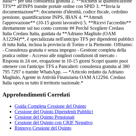
Italia** per una consulenza gratuita 2. **Richiedi la quantificazione
TFS** all'INPS tramite portale online con SPID 3. **Invia la
documentazione**: documento d'identità, codice fiscale, cedolino
pensione, quantificazione INPS, IBAN 4. **Attendi
l'approvazione** (10-15 giorni lavorativi) 5. **Ricevi l'accredito**
direttamente sul tuo conto corrente ## Perché Scegliere Credass
Italia Credass Italia, guidata da **Adriano Magliulo (OAM
A12294)**, è specializzata nell'anticipo TFS per dipendenti pubblici
di tutta Italia, inclusa la provincia di Torino e la Piemonte. Offriamo:
- Consulenza gratuita e senza impegno - Gestione completa della
pratica online - Accesso alle migliori condizioni di mercato -
Risposta in 24 ore, erogazione in 10-15 giorni Scopri quanto puoi
ottenere con l'anticipo TFS a Pancalieri: consulenza gratuita al 380
795 7297 o tramite WhatsApp. --- *Articolo redatto da Adriano
Magliulo, Agente in Attività Finanziaria OAM A12294. Credass
Italia opera su tutto il territorio nazionale.*
Approfondimenti Correlati
Guida Completa Cessione del Quinto
Cessione del Quinto Dipendenti Pubblici
Cessione del Quinto Pensionati
Cessione del Quinto con CRIF Negativo
Rinnovo Cessione del Quinto