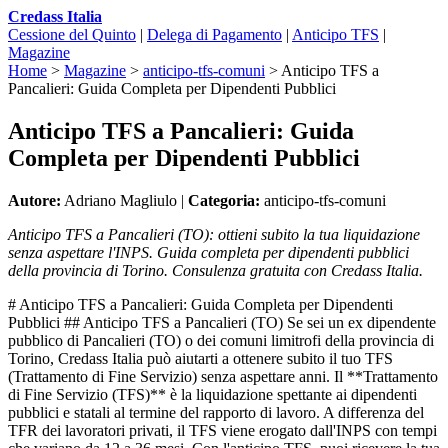
Credass Italia
Cessione del Quinto
|
Delega di Pagamento
|
Anticipo TFS
|
Magazine
Home
>
Magazine
>
anticipo-tfs-comuni
>
Anticipo TFS a
Pancalieri: Guida Completa per Dipendenti Pubblici
Anticipo TFS a Pancalieri: Guida
Completa per Dipendenti Pubblici
Autore:
Adriano Magliulo |
Categoria:
anticipo-tfs-comuni
Anticipo TFS a Pancalieri (TO): ottieni subito la tua liquidazione
senza aspettare l'INPS. Guida completa per dipendenti pubblici
della provincia di Torino. Consulenza gratuita con Credass Italia.
# Anticipo TFS a Pancalieri: Guida Completa per Dipendenti
Pubblici ## Anticipo TFS a Pancalieri (TO) Se sei un ex dipendente
pubblico di Pancalieri (TO) o dei comuni limitrofi della provincia di
Torino, Credass Italia può aiutarti a ottenere subito il tuo TFS
(Trattamento di Fine Servizio) senza aspettare anni. Il **Trattamento
di Fine Servizio (TFS)** è la liquidazione spettante ai dipendenti
pubblici e statali al termine del rapporto di lavoro. A differenza del
TFR dei lavoratori privati, il TFS viene erogato dall'INPS con tempi